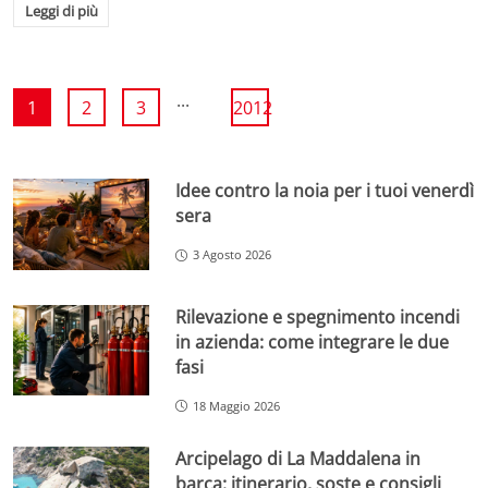
Leggi di più
...
1
2
3
2012
Idee contro la noia per i tuoi venerdì
sera
3 Agosto 2026
Rilevazione e spegnimento incendi
in azienda: come integrare le due
fasi
18 Maggio 2026
Arcipelago di La Maddalena in
barca: itinerario, soste e consigli