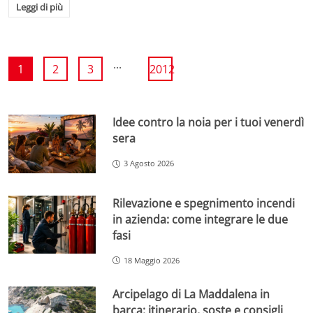
Leggi di più
...
1
2
3
2012
Idee contro la noia per i tuoi venerdì
sera
3 Agosto 2026
Rilevazione e spegnimento incendi
in azienda: come integrare le due
fasi
18 Maggio 2026
Arcipelago di La Maddalena in
barca: itinerario, soste e consigli