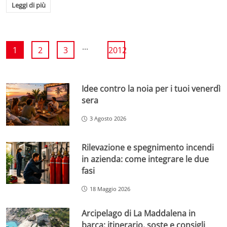
Leggi di più
...
1
2
3
2012
Idee contro la noia per i tuoi venerdì
sera
3 Agosto 2026
Rilevazione e spegnimento incendi
in azienda: come integrare le due
fasi
18 Maggio 2026
Arcipelago di La Maddalena in
barca: itinerario, soste e consigli