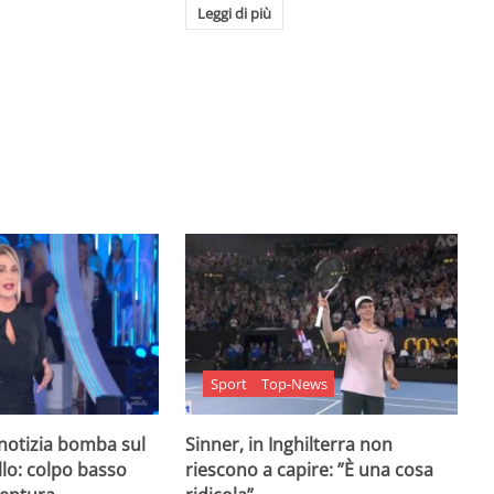
Leggi di più
Sport
Top-News
 notizia bomba sul
Sinner, in Inghilterra non
lo: colpo basso
riescono a capire: ”È una cosa