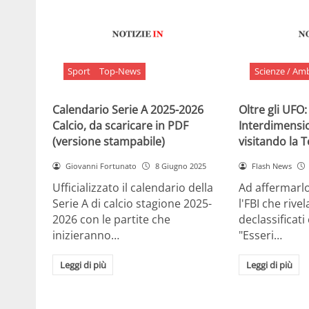
Sport
Top-News
Scienze / Am
Calendario Serie A 2025-2026
Oltre gli UFO:
Calcio, da scaricare in PDF
Interdimensi
(versione stampabile)
visitando la 
Giovanni Fortunato
8 Giugno 2025
Flash News
Ufficializzato il calendario della
Ad affermarl
Serie A di calcio stagione 2025-
l'FBI che rivela
2026 con le partite che
declassificati
inizieranno…
"Esseri…
Leggi di più
Leggi di più