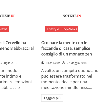
-News
Lifestyle
Top-News
 Il Cervello ha
Ordinare la mente con le
meno 8 abbracci al
faccende di casa, semplice
consiglio di un monaco zen
5 Luglio 2018
Flash News
27 Maggio 2018
è un modo
A volte, un compito quotidiano
nte intimo e
può essere trasformato nel
sprimere emozioni.
momento ideale per una
n abbraccio
meditazione mindfulness,…
Leggi di più