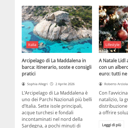
Italia
Lifestyle
Arcipelago di La Maddalena in
A Natale Lidl
barca: itinerario, soste e consigli
con un albero
pratici
euro: tutti n
Sophia Allegri
2 Aprile 2026
Roberto Arciola
L’Arcipelago di La Maddalena è
Con l’avvicin
uno dei Parchi Nazionali più belli
natalizio, la 
d’Italia. Sette isole principali,
distribuzione
acque turchesi e fondali
a offrire solu
incontaminati nel nord della
Leggi di più
Sardegna, a pochi minuti di