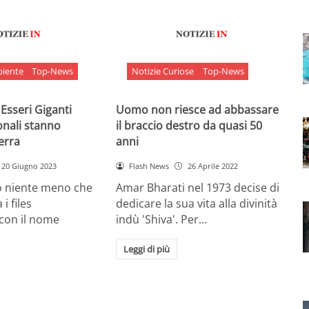
biente
Top-News
Notizie Curiose
Top-News
 Esseri Giganti
Uomo non riesce ad abbassare
onali stanno
il braccio destro da quasi 50
Terra
anni
20 Giugno 2023
Flash News
26 Aprile 2022
o niente meno che
Amar Bharati nel 1973 decise di
 i files
dedicare la sua vita alla divinità
 con il nome
indù 'Shiva'. Per…
Leggi di più