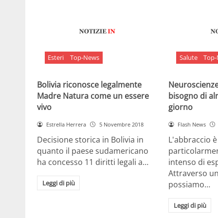
Esteri
Top-News
Salute
Top
Bolivia riconosce legalmente
Neuroscienze:
Madre Natura come un essere
bisogno di al
vivo
giorno
Estrella Herrera
5 Novembre 2018
Flash News
Decisione storica in Bolivia in
L'abbraccio 
quanto il paese sudamericano
particolarme
ha concesso 11 diritti legali a…
intenso di e
Attraverso u
Leggi di più
possiamo…
Leggi di più