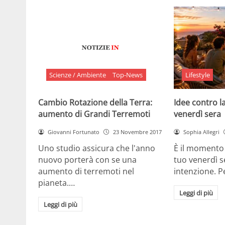
Scienze / Ambiente
Top-News
Lifestyle
Cambio Rotazione della Terra:
Idee contro la
aumento di Grandi Terremoti
venerdì sera
Giovanni Fortunato
23 Novembre 2017
Sophia Allegri
Uno studio assicura che l'anno
È il momento 
nuovo porterà con se una
tuo venerdì s
aumento di terremoti nel
intenzione. 
pianeta.…
Leggi di più
Leggi di più