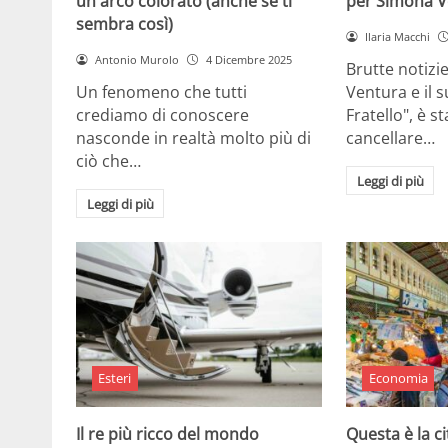
un arco colorato (anche se ti
per Simona V
sembra così)
Ilaria Macchi
Antonio Murolo
4 Dicembre 2025
Brutte notizi
Un fenomeno che tutti
Ventura e il 
crediamo di conoscere
Fratello", è s
nasconde in realtà molto più di
cancellare…
ciò che…
Leggi di più
Leggi di più
Esteri
Economia
Il re più ricco del mondo
Questa è la ci