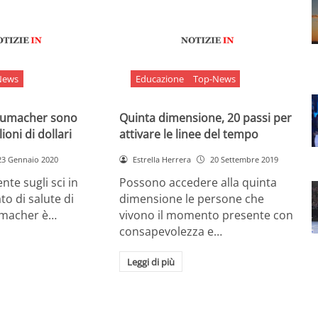
News
Educazione
Top-News
chumacher sono
Quinta dimensione, 20 passi per
ioni di dollari
attivare le linee del tempo
23 Gennaio 2020
Estrella Herrera
20 Settembre 2019
nte sugli sci in
Possono accedere alla quinta
ato di salute di
dimensione le persone che
umacher è…
vivono il momento presente con
consapevolezza e…
Leggi di più