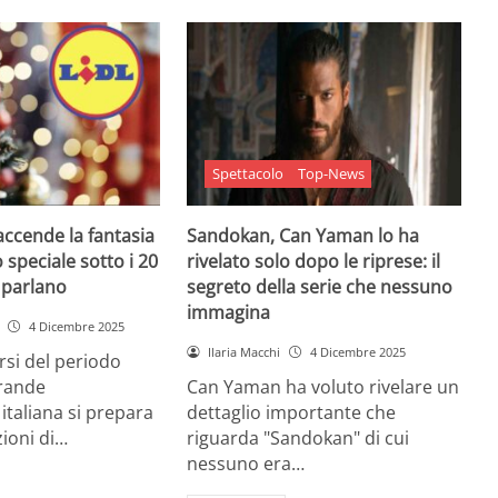
Spettacolo
Top-News
 accende la fantasia
Sandokan, Can Yaman lo ha
 speciale sotto i 20
rivelato solo dopo le riprese: il
e parlano
segreto della serie che nessuno
immagina
4 Dicembre 2025
Ilaria Macchi
4 Dicembre 2025
arsi del periodo
grande
Can Yaman ha voluto rivelare un
 italiana si prepara
dettaglio importante che
zioni di…
riguarda "Sandokan" di cui
nessuno era…