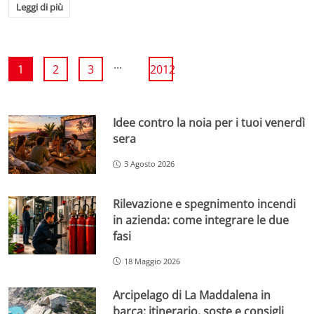
Leggi di più
...
1
2
3
2012
Idee contro la noia per i tuoi venerdì
sera
3 Agosto 2026
Rilevazione e spegnimento incendi
in azienda: come integrare le due
fasi
18 Maggio 2026
Arcipelago di La Maddalena in
barca: itinerario, soste e consigli