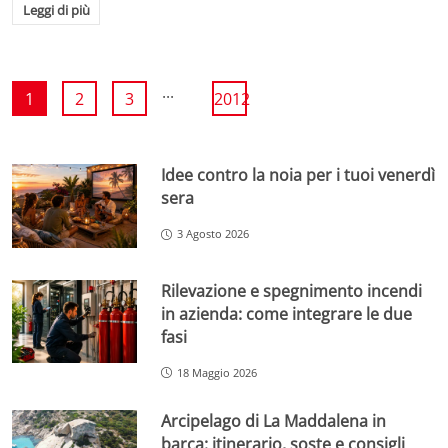
Leggi di più
...
1
2
3
2012
Idee contro la noia per i tuoi venerdì
sera
3 Agosto 2026
Rilevazione e spegnimento incendi
in azienda: come integrare le due
fasi
18 Maggio 2026
Arcipelago di La Maddalena in
barca: itinerario, soste e consigli