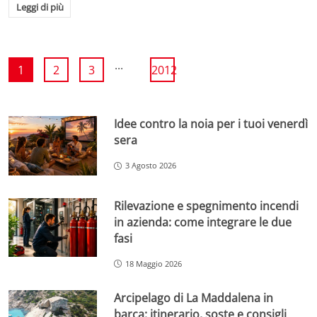
Leggi di più
...
1
2
3
2012
Idee contro la noia per i tuoi venerdì
sera
3 Agosto 2026
Rilevazione e spegnimento incendi
in azienda: come integrare le due
fasi
18 Maggio 2026
Arcipelago di La Maddalena in
barca: itinerario, soste e consigli