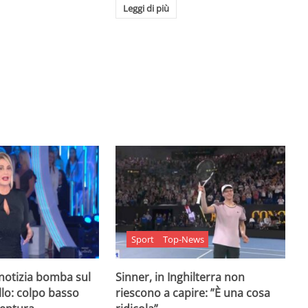
Leggi di più
Sport
Top-News
 notizia bomba sul
Sinner, in Inghilterra non
lo: colpo basso
riescono a capire: ”È una cosa