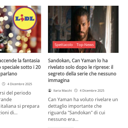
Spettacolo
Top-News
 accende la fantasia
Sandokan, Can Yaman lo ha
 speciale sotto i 20
rivelato solo dopo le riprese: il
e parlano
segreto della serie che nessuno
immagina
4 Dicembre 2025
Ilaria Macchi
4 Dicembre 2025
arsi del periodo
grande
Can Yaman ha voluto rivelare un
 italiana si prepara
dettaglio importante che
zioni di…
riguarda "Sandokan" di cui
nessuno era…