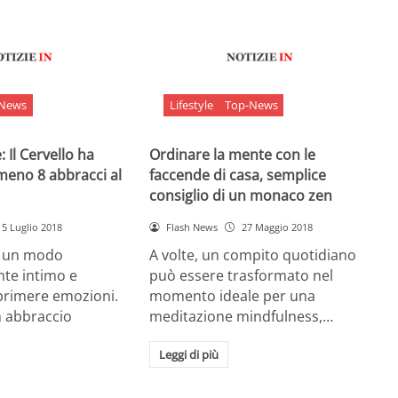
-News
Lifestyle
Top-News
 Il Cervello ha
Ordinare la mente con le
meno 8 abbracci al
faccende di casa, semplice
consiglio di un monaco zen
5 Luglio 2018
Flash News
27 Maggio 2018
è un modo
A volte, un compito quotidiano
nte intimo e
può essere trasformato nel
sprimere emozioni.
momento ideale per una
n abbraccio
meditazione mindfulness,…
Leggi di più