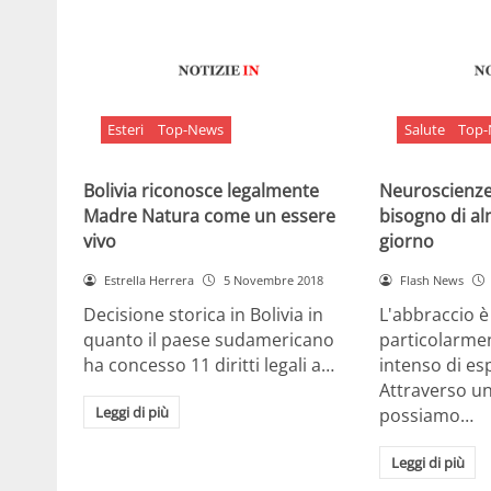
Esteri
Top-News
Salute
Top
Bolivia riconosce legalmente
Neuroscienze:
Madre Natura come un essere
bisogno di al
vivo
giorno
Estrella Herrera
5 Novembre 2018
Flash News
Decisione storica in Bolivia in
L'abbraccio 
quanto il paese sudamericano
particolarme
ha concesso 11 diritti legali a…
intenso di e
Attraverso u
Leggi di più
possiamo…
Leggi di più