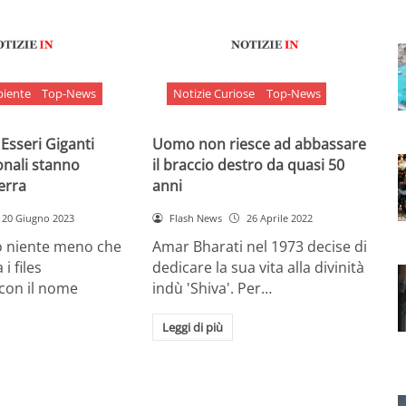
biente
Top-News
Notizie Curiose
Top-News
 Esseri Giganti
Uomo non riesce ad abbassare
onali stanno
il braccio destro da quasi 50
Terra
anni
20 Giugno 2023
Flash News
26 Aprile 2022
o niente meno che
Amar Bharati nel 1973 decise di
 i files
dedicare la sua vita alla divinità
 con il nome
indù 'Shiva'. Per…
Leggi di più