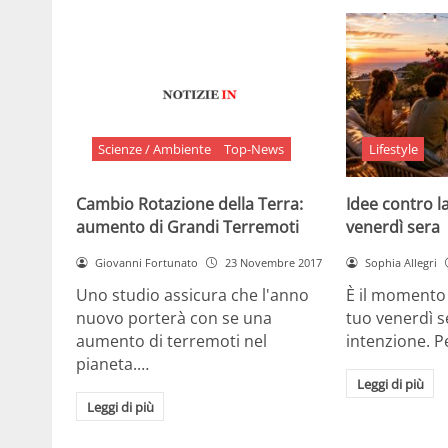
Scienze / Ambiente
Top-News
Lifestyle
Cambio Rotazione della Terra:
Idee contro la
aumento di Grandi Terremoti
venerdì sera
Giovanni Fortunato
23 Novembre 2017
Sophia Allegri
Uno studio assicura che l'anno
È il momento 
nuovo porterà con se una
tuo venerdì s
aumento di terremoti nel
intenzione. 
pianeta.…
Leggi di più
Leggi di più