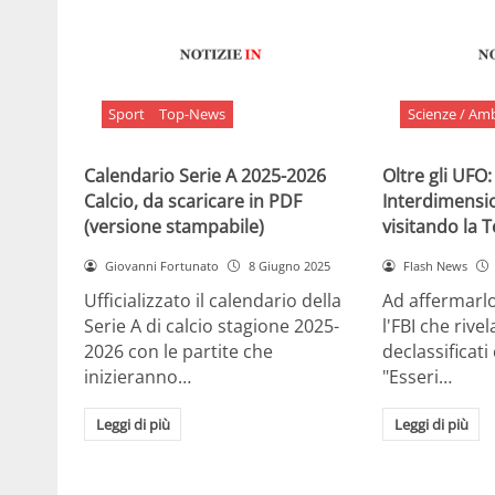
Sport
Top-News
Scienze / Am
Calendario Serie A 2025-2026
Oltre gli UFO:
Calcio, da scaricare in PDF
Interdimensi
(versione stampabile)
visitando la 
Giovanni Fortunato
8 Giugno 2025
Flash News
Ufficializzato il calendario della
Ad affermarl
Serie A di calcio stagione 2025-
l'FBI che rivela
2026 con le partite che
declassificati
inizieranno…
"Esseri…
Leggi di più
Leggi di più