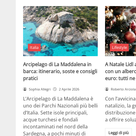
Italia
Lifestyle
Arcipelago di La Maddalena in
A Natale Lidl
barca: itinerario, soste e consigli
con un albero
pratici
euro: tutti n
Sophia Allegri
2 Aprile 2026
Roberto Arciola
L’Arcipelago di La Maddalena è
Con l’avvicin
uno dei Parchi Nazionali più belli
natalizio, la 
d’Italia. Sette isole principali,
distribuzione
acque turchesi e fondali
a offrire solu
incontaminati nel nord della
Leggi di più
Sardegna, a pochi minuti di