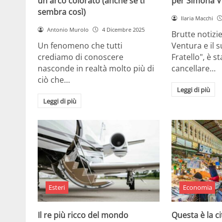
un arco colorato (anche se ti
per Simona V
sembra così)
Ilaria Macchi
Antonio Murolo
4 Dicembre 2025
Brutte notizi
Un fenomeno che tutti
Ventura e il 
crediamo di conoscere
Fratello", è s
nasconde in realtà molto più di
cancellare…
ciò che…
Leggi di più
Leggi di più
Esteri
Economia
Il re più ricco del mondo
Questa è la ci