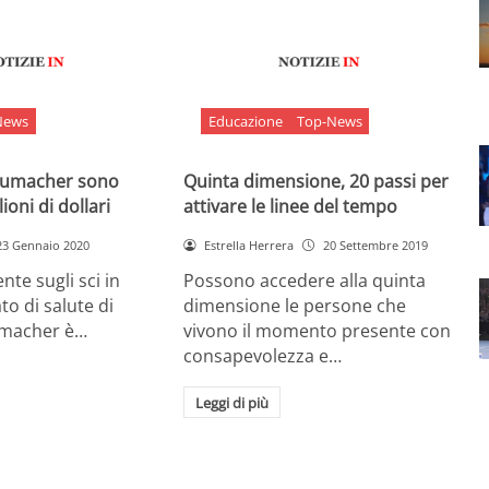
News
Educazione
Top-News
chumacher sono
Quinta dimensione, 20 passi per
ioni di dollari
attivare le linee del tempo
23 Gennaio 2020
Estrella Herrera
20 Settembre 2019
nte sugli sci in
Possono accedere alla quinta
ato di salute di
dimensione le persone che
umacher è…
vivono il momento presente con
consapevolezza e…
Leggi di più