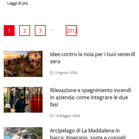
Leggi di più
...
1
2
3
2012
Idee contro la noia per i tuoi venerdì
sera
3 Agosto 2026
Rilevazione e spegnimento incendi
in azienda: come integrare le due
fasi
18 Maggio 2026
Arcipelago di La Maddalena in
barca: itinerario, soste e consigli