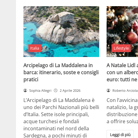
Italia
Lifestyle
Arcipelago di La Maddalena in
A Natale Lidl
barca: itinerario, soste e consigli
con un albero
pratici
euro: tutti n
Sophia Allegri
2 Aprile 2026
Roberto Arciola
L’Arcipelago di La Maddalena è
Con l’avvicin
uno dei Parchi Nazionali più belli
natalizio, la 
d’Italia. Sette isole principali,
distribuzione
acque turchesi e fondali
a offrire solu
incontaminati nel nord della
Leggi di più
Sardegna, a pochi minuti di