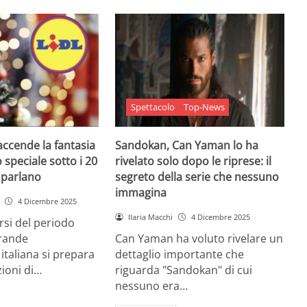
Spettacolo
Top-News
 accende la fantasia
Sandokan, Can Yaman lo ha
 speciale sotto i 20
rivelato solo dopo le riprese: il
e parlano
segreto della serie che nessuno
immagina
4 Dicembre 2025
Ilaria Macchi
4 Dicembre 2025
arsi del periodo
grande
Can Yaman ha voluto rivelare un
 italiana si prepara
dettaglio importante che
zioni di…
riguarda "Sandokan" di cui
nessuno era…