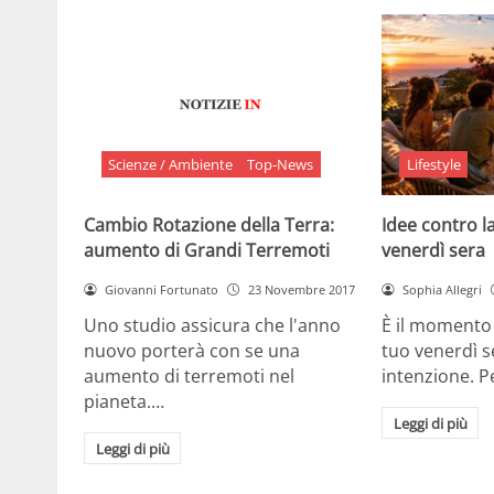
Scienze / Ambiente
Top-News
Lifestyle
Cambio Rotazione della Terra:
Idee contro la
aumento di Grandi Terremoti
venerdì sera
Giovanni Fortunato
23 Novembre 2017
Sophia Allegri
Uno studio assicura che l'anno
È il momento 
nuovo porterà con se una
tuo venerdì s
aumento di terremoti nel
intenzione. 
pianeta.…
Leggi di più
Leggi di più