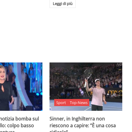
Leggi di più
Sport
Top-News
 notizia bomba sul
Sinner, in Inghilterra non
lo: colpo basso
riescono a capire: ”È una cosa