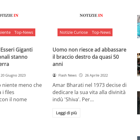
biente
Top-News
Notizie Curiose
Top-News
 Esseri Giganti
Uomo non riesce ad abbassare
onali stanno
il braccio destro da quasi 50
Terra
anni
20 Giugno 2023
Flash News
26 Aprile 2022
o niente meno che
Amar Bharati nel 1973 decise di
 i files
dedicare la sua vita alla divinità
 con il nome
indù 'Shiva'. Per…
Leggi di più