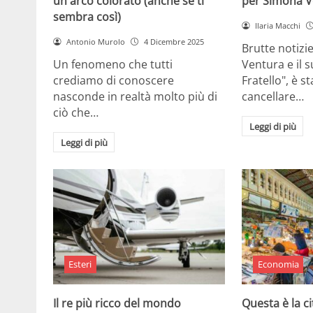
un arco colorato (anche se ti
per Simona V
sembra così)
Ilaria Macchi
Antonio Murolo
4 Dicembre 2025
Brutte notizi
Un fenomeno che tutti
Ventura e il 
crediamo di conoscere
Fratello", è s
nasconde in realtà molto più di
cancellare…
ciò che…
Leggi di più
Leggi di più
Esteri
Economia
Il re più ricco del mondo
Questa è la ci