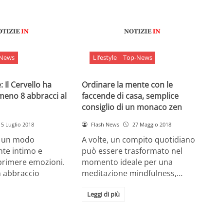
-News
Lifestyle
Top-News
 Il Cervello ha
Ordinare la mente con le
meno 8 abbracci al
faccende di casa, semplice
consiglio di un monaco zen
5 Luglio 2018
Flash News
27 Maggio 2018
è un modo
A volte, un compito quotidiano
nte intimo e
può essere trasformato nel
sprimere emozioni.
momento ideale per una
n abbraccio
meditazione mindfulness,…
Leggi di più