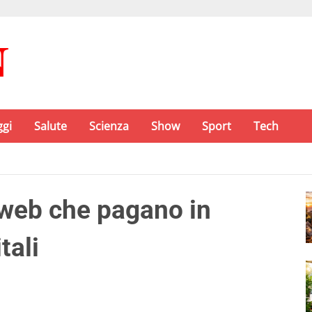
ggi
Salute
Scienza
Show
Sport
Tech
i web che pagano in
tali