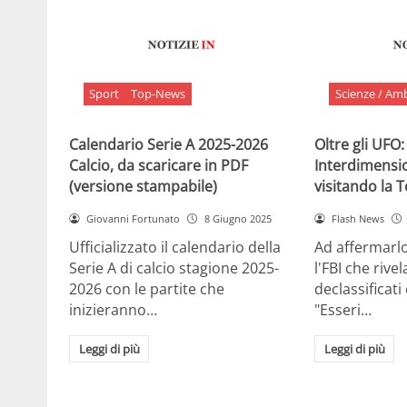
Sport
Top-News
Scienze / Am
Calendario Serie A 2025-2026
Oltre gli UFO:
Calcio, da scaricare in PDF
Interdimensi
(versione stampabile)
visitando la 
Giovanni Fortunato
8 Giugno 2025
Flash News
Ufficializzato il calendario della
Ad affermarl
Serie A di calcio stagione 2025-
l'FBI che rivela
2026 con le partite che
declassificati
inizieranno…
"Esseri…
Leggi di più
Leggi di più