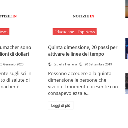
News
Educazione
Top-News
chumacher sono
Quinta dimensione, 20 passi per
ioni di dollari
attivare le linee del tempo
23 Gennaio 2020
Estrella Herrera
20 Settembre 2019
nte sugli sci in
Possono accedere alla quinta
ato di salute di
dimensione le persone che
umacher è…
vivono il momento presente con
consapevolezza e…
Leggi di più