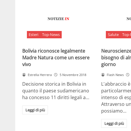
Esteri
Top-News
Salute
Top
Bolivia riconosce legalmente
Neuroscienze:
Madre Natura come un essere
bisogno di al
vivo
giorno
Estrella Herrera
5 Novembre 2018
Flash News
Decisione storica in Bolivia in
L'abbraccio 
quanto il paese sudamericano
particolarme
ha concesso 11 diritti legali a…
intenso di e
Attraverso u
Leggi di più
possiamo…
Leggi di più