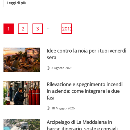
Leggi di più
...
1
2
3
2012
Idee contro la noia per i tuoi venerdì
sera
3 Agosto 2026
Rilevazione e spegnimento incendi
in azienda: come integrare le due
fasi
18 Maggio 2026
Arcipelago di La Maddalena in
barca: itinerario, soste e consigli