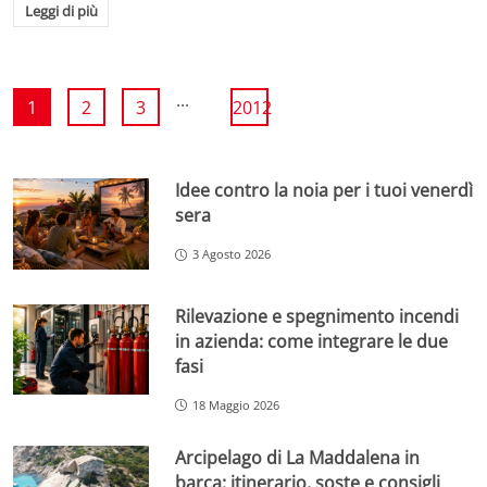
Leggi di più
...
1
2
3
2012
Idee contro la noia per i tuoi venerdì
sera
3 Agosto 2026
Rilevazione e spegnimento incendi
in azienda: come integrare le due
fasi
18 Maggio 2026
Arcipelago di La Maddalena in
barca: itinerario, soste e consigli