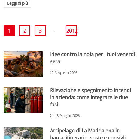
Leggi di più
...
1
2
3
2012
Idee contro la noia per i tuoi venerdì
sera
3 Agosto 2026
Rilevazione e spegnimento incendi
in azienda: come integrare le due
fasi
18 Maggio 2026
Arcipelago di La Maddalena in
barca: itinerario, soste e consigli