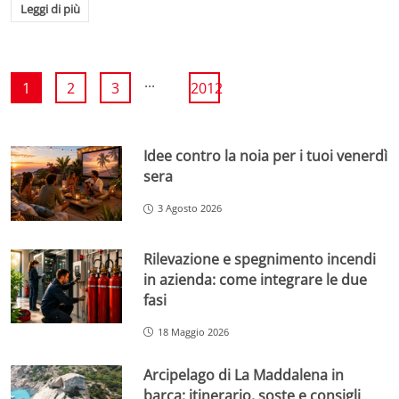
Leggi di più
...
1
2
3
2012
Idee contro la noia per i tuoi venerdì
sera
3 Agosto 2026
Rilevazione e spegnimento incendi
in azienda: come integrare le due
fasi
18 Maggio 2026
Arcipelago di La Maddalena in
barca: itinerario, soste e consigli