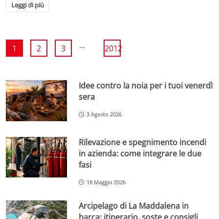
Leggi di più
...
1
2
3
2012
Idee contro la noia per i tuoi venerdì
sera
3 Agosto 2026
Rilevazione e spegnimento incendi
in azienda: come integrare le due
fasi
18 Maggio 2026
Arcipelago di La Maddalena in
barca: itinerario, soste e consigli