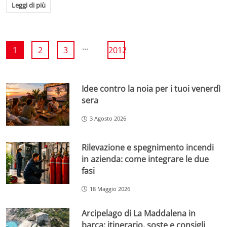
Leggi di più
...
1
2
3
2012
Idee contro la noia per i tuoi venerdì
sera
3 Agosto 2026
Rilevazione e spegnimento incendi
in azienda: come integrare le due
fasi
18 Maggio 2026
Arcipelago di La Maddalena in
barca: itinerario, soste e consigli