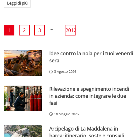
Leggi di più
...
1
2
3
2012
Idee contro la noia per i tuoi venerdì
sera
3 Agosto 2026
Rilevazione e spegnimento incendi
in azienda: come integrare le due
fasi
18 Maggio 2026
Arcipelago di La Maddalena in
barca: itinerario, soste e consigli