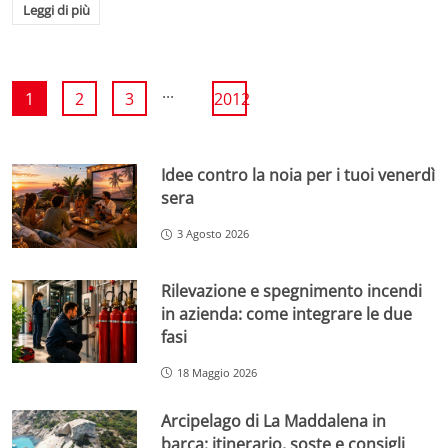
Leggi di più
...
1
2
3
2012
Idee contro la noia per i tuoi venerdì
sera
3 Agosto 2026
Rilevazione e spegnimento incendi
in azienda: come integrare le due
fasi
18 Maggio 2026
Arcipelago di La Maddalena in
barca: itinerario, soste e consigli