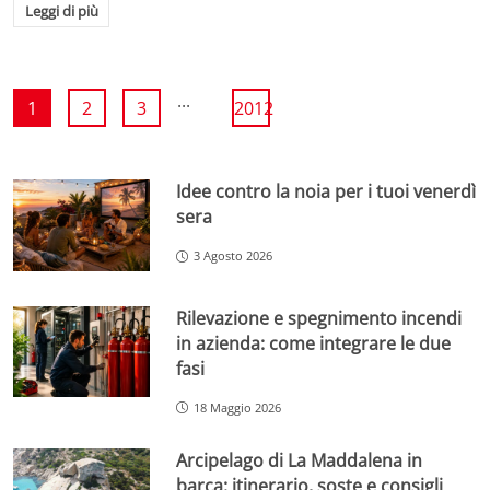
Leggi di più
...
1
2
3
2012
Idee contro la noia per i tuoi venerdì
sera
3 Agosto 2026
Rilevazione e spegnimento incendi
in azienda: come integrare le due
fasi
18 Maggio 2026
Arcipelago di La Maddalena in
barca: itinerario, soste e consigli