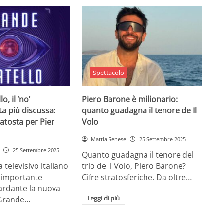
Spettacolo
o, il ‘no’
Piero Barone è milionario:
ta più discussa:
quanto guadagna il tenore de Il
batosta per Pier
Volo
Mattia Senese
25 Settembre 2025
25 Settembre 2025
Quanto guadagna il tenore del
televisivo italiano
trio de Il Volo, Piero Barone?
n importante
Cifre stratosferiche. Da oltre…
ardante la nuova
Leggi di più
 Grande…