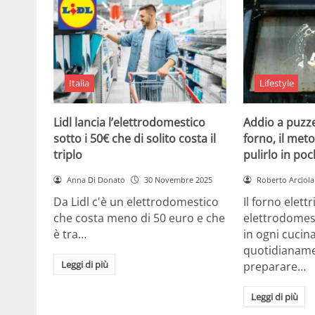
Italia
Lifestyle
Lidl lancia l’elettrodomestico
Addio a puzze
sotto i 50€ che di solito costa il
forno, il met
triplo
pulirlo in poc
Anna Di Donato
30 Novembre 2025
Roberto Arciola
Da Lidl c'è un elettrodomestico
Il forno elett
che costa meno di 50 euro e che
elettrodomes
è tra…
in ogni cuci
quotidianame
Leggi di più
preparare…
Leggi di più