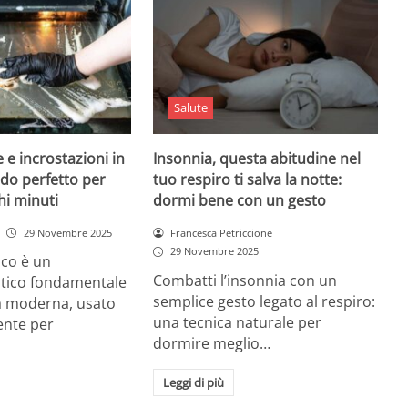
Salute
 e incrostazioni in
Insonnia, questa abitudine nel
odo perfetto per
tuo respiro ti salva la notte:
hi minuti
dormi bene con un gesto
29 Novembre 2025
Francesca Petriccione
29 Novembre 2025
rico è un
Combatti l’insonnia con un
tico fondamentale
semplice gesto legato al respiro:
na moderna, usato
una tecnica naturale per
nte per
dormire meglio…
Leggi di più