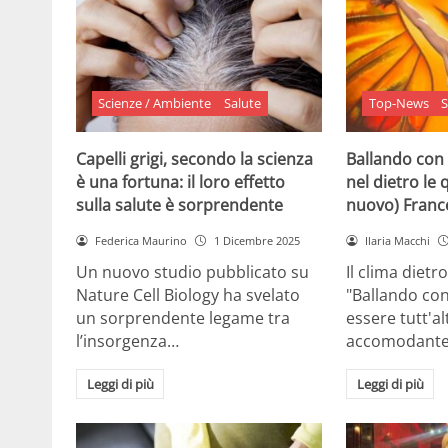
Scienze / Ambiente
Salute
Top-News
S
Capelli grigi, secondo la scienza
Ballando con 
è una fortuna: il loro effetto
nel dietro le 
sulla salute è sorprendente
nuovo) France
Federica Maurino
1 Dicembre 2025
Ilaria Macchi
Un nuovo studio pubblicato su
Il clima dietro
Nature Cell Biology ha svelato
"Ballando con
un sorprendente legame tra
essere tutt'a
l’insorgenza…
accomodante
Leggi di più
Leggi di più