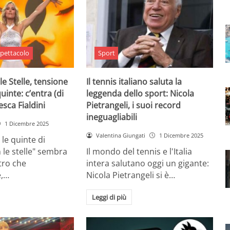
pettacolo
Sport
le Stelle, tensione
Il tennis italiano saluta la
quinte: c’entra (di
leggenda dello sport: Nicola
sca Fialdini
Pietrangeli, i suoi record
ineguagliabili
1 Dicembre 2025
Valentina Giungati
1 Dicembre 2025
 le quinte di
 le stelle" sembra
Il mondo del tennis e l'Italia
ltro che
intera salutano oggi un gigante:
,…
Nicola Pietrangeli si è…
Leggi di più