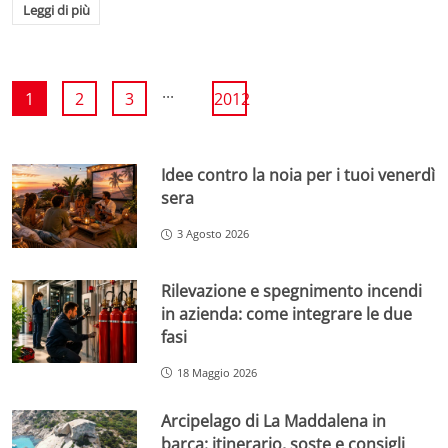
Leggi di più
...
1
2
3
2012
Idee contro la noia per i tuoi venerdì
sera
3 Agosto 2026
Rilevazione e spegnimento incendi
in azienda: come integrare le due
fasi
18 Maggio 2026
Arcipelago di La Maddalena in
barca: itinerario, soste e consigli