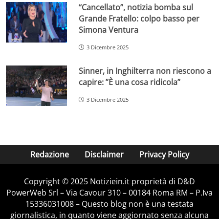
“Cancellato”, notizia bomba sul
Grande Fratello: colpo basso per
Simona Ventura
3 Dicembre 2025
Sinner, in Inghilterra non riescono a
capire: ”È una cosa ridicola”
3 Dicembre 2025
Redazione
Disclaimer
Privacy Policy
Copyright © 2025 Notiziein.it proprietà di D&D
PowerWeb Srl – Via Cavour 310 – 00184 Roma RM – P.Iva
15336031008 – Questo blog non è una testata
giornalistica, in quanto viene aggiornato senza alcuna