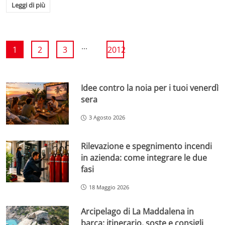
Leggi di più
...
1
2
3
2012
Idee contro la noia per i tuoi venerdì
sera
3 Agosto 2026
Rilevazione e spegnimento incendi
in azienda: come integrare le due
fasi
18 Maggio 2026
Arcipelago di La Maddalena in
barca: itinerario, soste e consigli