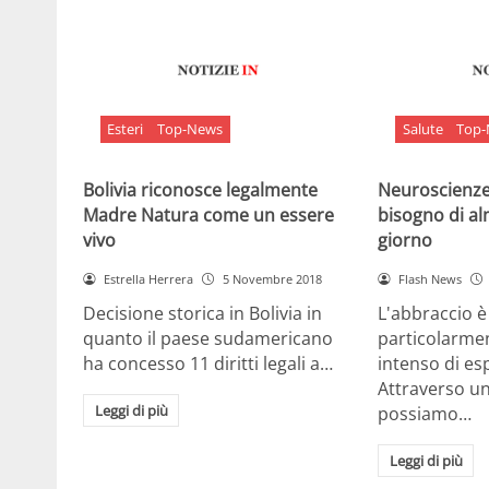
Esteri
Top-News
Salute
Top
Bolivia riconosce legalmente
Neuroscienze:
Madre Natura come un essere
bisogno di al
vivo
giorno
Estrella Herrera
5 Novembre 2018
Flash News
Decisione storica in Bolivia in
L'abbraccio 
quanto il paese sudamericano
particolarme
ha concesso 11 diritti legali a…
intenso di e
Attraverso u
Leggi di più
possiamo…
Leggi di più