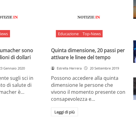
News
Educazione
Top-News
chumacher sono
Quinta dimensione, 20 passi per
ioni di dollari
attivare le linee del tempo
23 Gennaio 2020
Estrella Herrera
20 Settembre 2019
nte sugli sci in
Possono accedere alla quinta
ato di salute di
dimensione le persone che
umacher è…
vivono il momento presente con
consapevolezza e…
Leggi di più