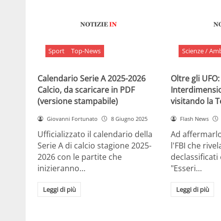
Sport
Top-News
Scienze / Am
Calendario Serie A 2025-2026
Oltre gli UFO:
Calcio, da scaricare in PDF
Interdimensi
(versione stampabile)
visitando la 
Giovanni Fortunato
8 Giugno 2025
Flash News
Ufficializzato il calendario della
Ad affermarl
Serie A di calcio stagione 2025-
l'FBI che rivela
2026 con le partite che
declassificati
inizieranno…
"Esseri…
Leggi di più
Leggi di più