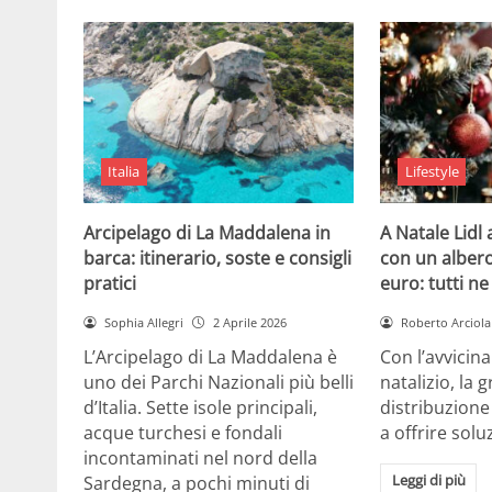
Italia
Lifestyle
Arcipelago di La Maddalena in
A Natale Lidl
barca: itinerario, soste e consigli
con un albero
pratici
euro: tutti n
Sophia Allegri
2 Aprile 2026
Roberto Arciola
L’Arcipelago di La Maddalena è
Con l’avvicin
uno dei Parchi Nazionali più belli
natalizio, la 
d’Italia. Sette isole principali,
distribuzione
acque turchesi e fondali
a offrire solu
incontaminati nel nord della
Leggi di più
Sardegna, a pochi minuti di