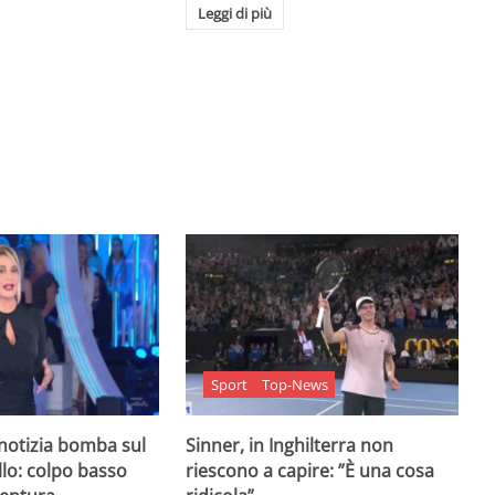
Leggi di più
Sport
Top-News
 notizia bomba sul
Sinner, in Inghilterra non
lo: colpo basso
riescono a capire: ”È una cosa