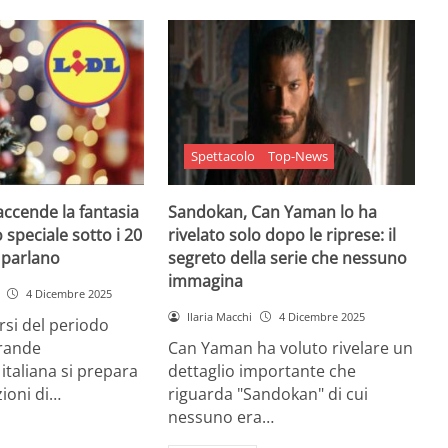
Spettacolo
Top-News
 accende la fantasia
Sandokan, Can Yaman lo ha
 speciale sotto i 20
rivelato solo dopo le riprese: il
e parlano
segreto della serie che nessuno
immagina
4 Dicembre 2025
Ilaria Macchi
4 Dicembre 2025
arsi del periodo
grande
Can Yaman ha voluto rivelare un
 italiana si prepara
dettaglio importante che
zioni di…
riguarda "Sandokan" di cui
nessuno era…