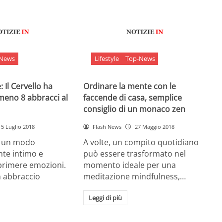
-News
Lifestyle
Top-News
 Il Cervello ha
Ordinare la mente con le
meno 8 abbracci al
faccende di casa, semplice
consiglio di un monaco zen
5 Luglio 2018
Flash News
27 Maggio 2018
è un modo
A volte, un compito quotidiano
nte intimo e
può essere trasformato nel
sprimere emozioni.
momento ideale per una
n abbraccio
meditazione mindfulness,…
Leggi di più