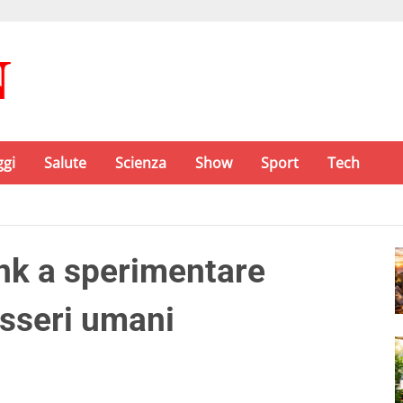
ggi
Salute
Scienza
Show
Sport
Tech
nk a sperimentare
esseri umani