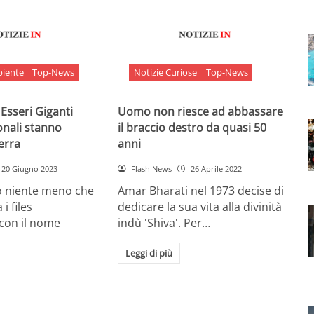
biente
Top-News
Notizie Curiose
Top-News
 Esseri Giganti
Uomo non riesce ad abbassare
onali stanno
il braccio destro da quasi 50
Terra
anni
20 Giugno 2023
Flash News
26 Aprile 2022
o niente meno che
Amar Bharati nel 1973 decise di
 i files
dedicare la sua vita alla divinità
 con il nome
indù 'Shiva'. Per…
Leggi di più