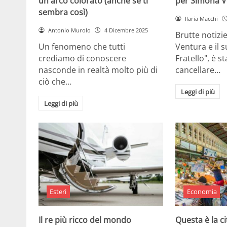
un arco colorato (anche se ti
per Simona V
sembra così)
Ilaria Macchi
Antonio Murolo
4 Dicembre 2025
Brutte notizi
Un fenomeno che tutti
Ventura e il 
crediamo di conoscere
Fratello", è s
nasconde in realtà molto più di
cancellare…
ciò che…
Leggi di più
Leggi di più
Esteri
Economia
Il re più ricco del mondo
Questa è la ci