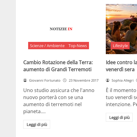
Scienze / Ambiente
Top-News
Lifestyle
Cambio Rotazione della Terra:
Idee contro la
aumento di Grandi Terremoti
venerdì sera
Giovanni Fortunato
23 Novembre 2017
Sophia Allegri
Uno studio assicura che l'anno
È il momento 
nuovo porterà con se una
tuo venerdì s
aumento di terremoti nel
intenzione. 
pianeta.…
Leggi di più
Leggi di più