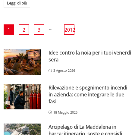
Leggi di più
...
1
2
3
2012
Idee contro la noia per i tuoi venerdì
sera
3 Agosto 2026
Rilevazione e spegnimento incendi
in azienda: come integrare le due
fasi
18 Maggio 2026
Arcipelago di La Maddalena in
barca: itinerario, soste e consigli