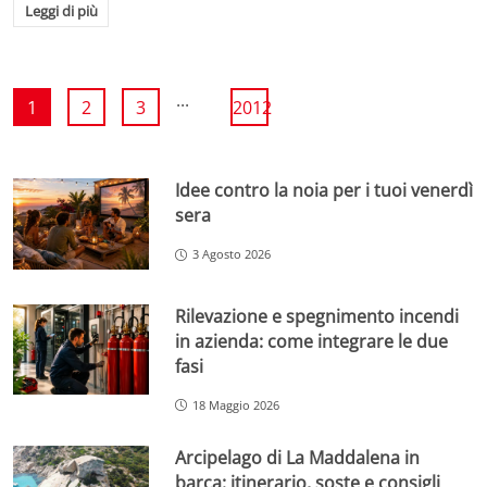
Leggi di più
...
1
2
3
2012
Idee contro la noia per i tuoi venerdì
sera
3 Agosto 2026
Rilevazione e spegnimento incendi
in azienda: come integrare le due
fasi
18 Maggio 2026
Arcipelago di La Maddalena in
barca: itinerario, soste e consigli