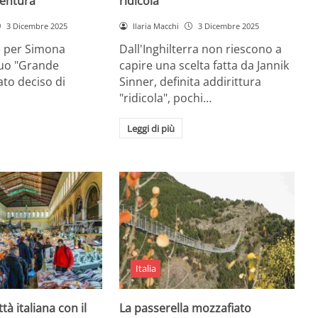
entura
ridicola”
3 Dicembre 2025
Ilaria Macchi
3 Dicembre 2025
e per Simona
Dall'Inghilterra non riescono a
suo "Grande
capire una scelta fatta da Jannik
tato deciso di
Sinner, definita addirittura
"ridicola", pochi…
Leggi di più
Italia
ttà italiana con il
La passerella mozzafiato