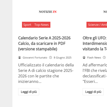
Sport
Top-News
Scienze / Am
Calendario Serie A 2025-2026
Oltre gli UFO:
Calcio, da scaricare in PDF
Interdimensi
(versione stampabile)
visitando la 
Giovanni Fortunato
8 Giugno 2025
Flash News
Ufficializzato il calendario della
Ad affermarl
Serie A di calcio stagione 2025-
l'FBI che rivela
2026 con le partite che
declassificati
inizieranno…
"Esseri…
Leggi di più
Leggi di più