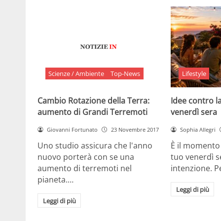
Scienze / Ambiente
Top-News
Lifestyle
Cambio Rotazione della Terra:
Idee contro la
aumento di Grandi Terremoti
venerdì sera
Giovanni Fortunato
23 Novembre 2017
Sophia Allegri
Uno studio assicura che l'anno
È il momento 
nuovo porterà con se una
tuo venerdì s
aumento di terremoti nel
intenzione. 
pianeta.…
Leggi di più
Leggi di più