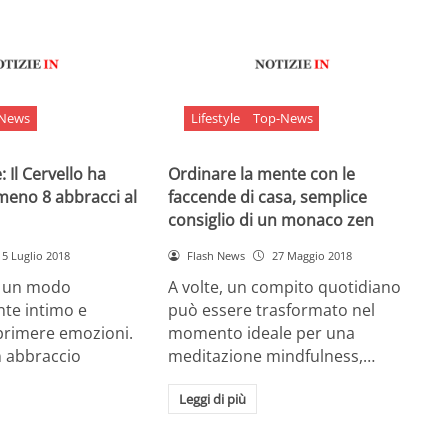
-News
Lifestyle
Top-News
 Il Cervello ha
Ordinare la mente con le
meno 8 abbracci al
faccende di casa, semplice
consiglio di un monaco zen
5 Luglio 2018
Flash News
27 Maggio 2018
è un modo
A volte, un compito quotidiano
nte intimo e
può essere trasformato nel
sprimere emozioni.
momento ideale per una
n abbraccio
meditazione mindfulness,…
Leggi di più