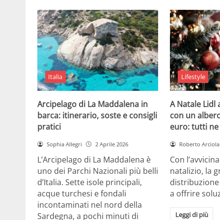
Italia
Lifestyle
Arcipelago di La Maddalena in
A Natale Lidl
barca: itinerario, soste e consigli
con un albero
pratici
euro: tutti n
Sophia Allegri
2 Aprile 2026
Roberto Arciola
L’Arcipelago di La Maddalena è
Con l’avvicin
uno dei Parchi Nazionali più belli
natalizio, la 
d’Italia. Sette isole principali,
distribuzione
acque turchesi e fondali
a offrire solu
incontaminati nel nord della
Leggi di più
Sardegna, a pochi minuti di