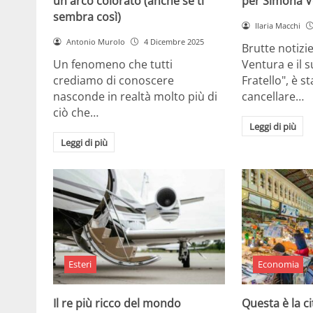
un arco colorato (anche se ti
per Simona V
sembra così)
Ilaria Macchi
Antonio Murolo
4 Dicembre 2025
Brutte notizi
Un fenomeno che tutti
Ventura e il 
crediamo di conoscere
Fratello", è s
nasconde in realtà molto più di
cancellare…
ciò che…
Leggi di più
Leggi di più
Esteri
Economia
Il re più ricco del mondo
Questa è la ci