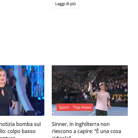
Leggi di più
Sport
Top-News
 notizia bomba sul
Sinner, in Inghilterra non
lo: colpo basso
riescono a capire: ”È una cosa