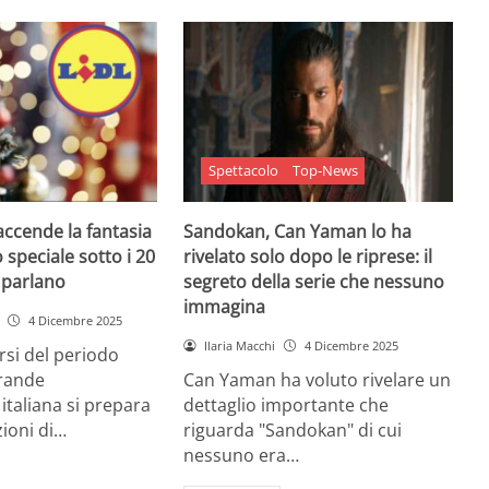
Spettacolo
Top-News
 accende la fantasia
Sandokan, Can Yaman lo ha
 speciale sotto i 20
rivelato solo dopo le riprese: il
e parlano
segreto della serie che nessuno
immagina
4 Dicembre 2025
Ilaria Macchi
4 Dicembre 2025
arsi del periodo
grande
Can Yaman ha voluto rivelare un
 italiana si prepara
dettaglio importante che
zioni di…
riguarda "Sandokan" di cui
nessuno era…