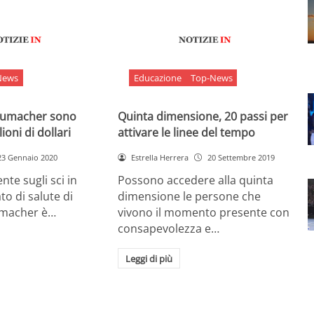
News
Educazione
Top-News
chumacher sono
Quinta dimensione, 20 passi per
ioni di dollari
attivare le linee del tempo
23 Gennaio 2020
Estrella Herrera
20 Settembre 2019
nte sugli sci in
Possono accedere alla quinta
ato di salute di
dimensione le persone che
umacher è…
vivono il momento presente con
consapevolezza e…
Leggi di più