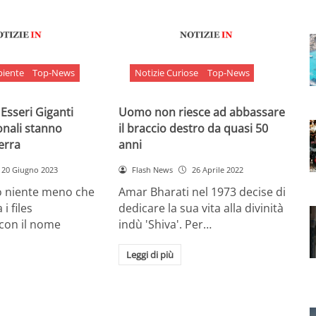
biente
Top-News
Notizie Curiose
Top-News
 Esseri Giganti
Uomo non riesce ad abbassare
onali stanno
il braccio destro da quasi 50
Terra
anni
20 Giugno 2023
Flash News
26 Aprile 2022
o niente meno che
Amar Bharati nel 1973 decise di
 i files
dedicare la sua vita alla divinità
 con il nome
indù 'Shiva'. Per…
Leggi di più