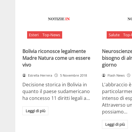
Esteri
Top-News
Salute
Top
Bolivia riconosce legalmente
Neuroscienze:
Madre Natura come un essere
bisogno di al
vivo
giorno
Estrella Herrera
5 Novembre 2018
Flash News
Decisione storica in Bolivia in
L'abbraccio 
quanto il paese sudamericano
particolarme
ha concesso 11 diritti legali a…
intenso di e
Attraverso u
Leggi di più
possiamo…
Leggi di più