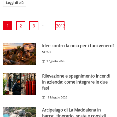
Leggi di più
...
1
2
3
2012
Idee contro la noia per i tuoi venerdì
sera
3 Agosto 2026
Rilevazione e spegnimento incendi
in azienda: come integrare le due
fasi
18 Maggio 2026
Arcipelago di La Maddalena in
barca: itinerario, soste e consigli