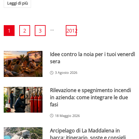
Leggi di più
...
1
2
3
2012
Idee contro la noia per i tuoi venerdì
sera
3 Agosto 2026
Rilevazione e spegnimento incendi
in azienda: come integrare le due
fasi
18 Maggio 2026
Arcipelago di La Maddalena in
barca: itinerario, soste e consigli