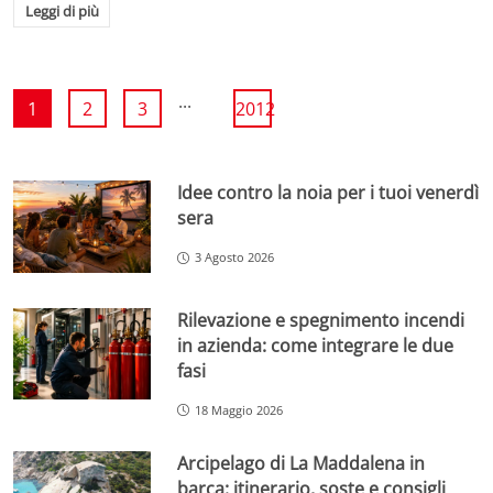
Leggi di più
...
1
2
3
2012
Idee contro la noia per i tuoi venerdì
sera
3 Agosto 2026
Rilevazione e spegnimento incendi
in azienda: come integrare le due
fasi
18 Maggio 2026
Arcipelago di La Maddalena in
barca: itinerario, soste e consigli