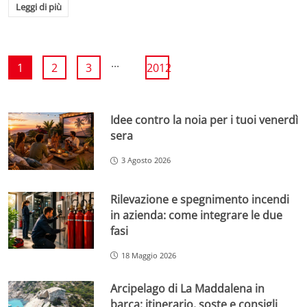
Leggi di più
...
1
2
3
2012
Idee contro la noia per i tuoi venerdì
sera
3 Agosto 2026
Rilevazione e spegnimento incendi
in azienda: come integrare le due
fasi
18 Maggio 2026
Arcipelago di La Maddalena in
barca: itinerario, soste e consigli