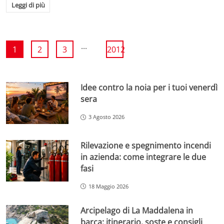
Leggi di più
...
1
2
3
2012
Idee contro la noia per i tuoi venerdì
sera
3 Agosto 2026
Rilevazione e spegnimento incendi
in azienda: come integrare le due
fasi
18 Maggio 2026
Arcipelago di La Maddalena in
barca: itinerario, soste e consigli