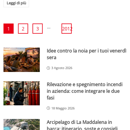
Leggi di più
...
1
2
3
2012
Idee contro la noia per i tuoi venerdì
sera
3 Agosto 2026
Rilevazione e spegnimento incendi
in azienda: come integrare le due
fasi
18 Maggio 2026
Arcipelago di La Maddalena in
barca: itinerario, soste e consigli