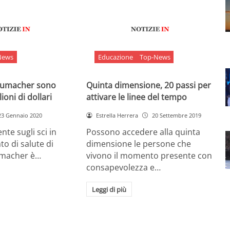
News
Educazione
Top-News
chumacher sono
Quinta dimensione, 20 passi per
ioni di dollari
attivare le linee del tempo
23 Gennaio 2020
Estrella Herrera
20 Settembre 2019
nte sugli sci in
Possono accedere alla quinta
ato di salute di
dimensione le persone che
umacher è…
vivono il momento presente con
consapevolezza e…
Leggi di più