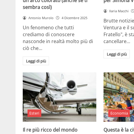
un arco colorato (anche se ti
per Simona V
sembra così)
Ilaria Macchi
Antonio Murolo
4 Dicembre 2025
Brutte notizi
Un fenomeno che tutti
Ventura e il 
crediamo di conoscere
Fratello", è s
nasconde in realtà molto più di
cancellare…
ciò che…
Leggi di più
Leggi di più
Esteri
Economia
Il re più ricco del mondo
Questa è la ci