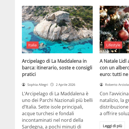
Italia
Lifestyle
Arcipelago di La Maddalena in
A Natale Lidl
barca: itinerario, soste e consigli
con un albero
pratici
euro: tutti n
Sophia Allegri
2 Aprile 2026
Roberto Arciola
L’Arcipelago di La Maddalena è
Con l’avvicin
uno dei Parchi Nazionali più belli
natalizio, la 
d’Italia. Sette isole principali,
distribuzione
acque turchesi e fondali
a offrire solu
incontaminati nel nord della
Leggi di più
Sardegna, a pochi minuti di