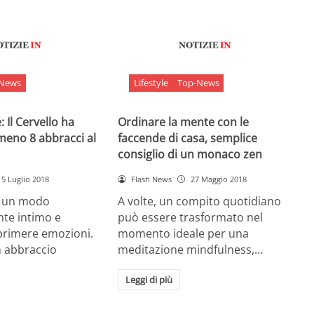
-News
Lifestyle
Top-News
 Il Cervello ha
Ordinare la mente con le
meno 8 abbracci al
faccende di casa, semplice
consiglio di un monaco zen
5 Luglio 2018
Flash News
27 Maggio 2018
è un modo
A volte, un compito quotidiano
nte intimo e
può essere trasformato nel
sprimere emozioni.
momento ideale per una
n abbraccio
meditazione mindfulness,…
Leggi di più