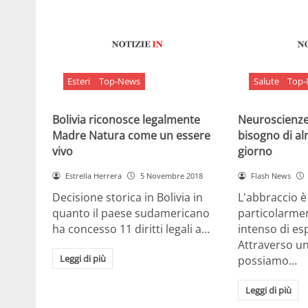
Esteri
Top-News
Salute
Top
Bolivia riconosce legalmente
Neuroscienze:
Madre Natura come un essere
bisogno di al
vivo
giorno
Estrella Herrera
5 Novembre 2018
Flash News
Decisione storica in Bolivia in
L'abbraccio 
quanto il paese sudamericano
particolarme
ha concesso 11 diritti legali a…
intenso di e
Attraverso u
Leggi di più
possiamo…
Leggi di più