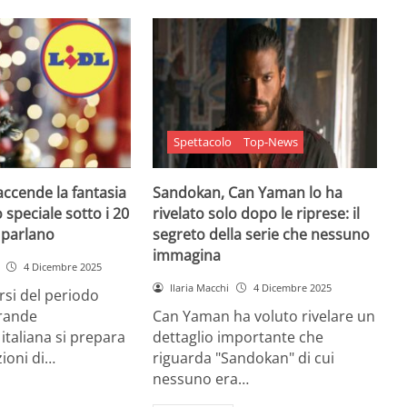
Spettacolo
Top-News
 accende la fantasia
Sandokan, Can Yaman lo ha
 speciale sotto i 20
rivelato solo dopo le riprese: il
e parlano
segreto della serie che nessuno
immagina
4 Dicembre 2025
Ilaria Macchi
4 Dicembre 2025
arsi del periodo
grande
Can Yaman ha voluto rivelare un
 italiana si prepara
dettaglio importante che
zioni di…
riguarda "Sandokan" di cui
nessuno era…