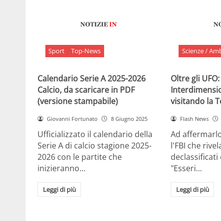
Sport
Top-News
Scienze / Am
Calendario Serie A 2025-2026
Oltre gli UFO:
Calcio, da scaricare in PDF
Interdimensi
(versione stampabile)
visitando la 
Giovanni Fortunato
8 Giugno 2025
Flash News
Ufficializzato il calendario della
Ad affermarl
Serie A di calcio stagione 2025-
l'FBI che rivela
2026 con le partite che
declassificati
inizieranno…
"Esseri…
Leggi di più
Leggi di più