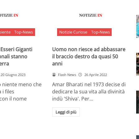
biente
Top-News
Notizie Curiose
Top-News
 Esseri Giganti
Uomo non riesce ad abbassare
onali stanno
il braccio destro da quasi 50
Terra
anni
20 Giugno 2023
Flash News
26 Aprile 2022
o niente meno che
Amar Bharati nel 1973 decise di
 i files
dedicare la sua vita alla divinità
 con il nome
indù 'Shiva'. Per…
Leggi di più