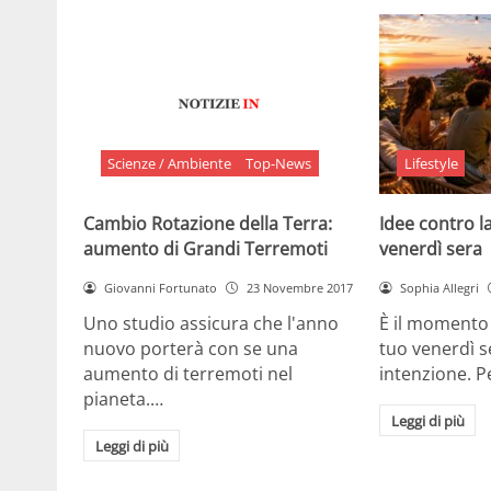
Scienze / Ambiente
Top-News
Lifestyle
Cambio Rotazione della Terra:
Idee contro la
aumento di Grandi Terremoti
venerdì sera
Giovanni Fortunato
23 Novembre 2017
Sophia Allegri
Uno studio assicura che l'anno
È il momento 
nuovo porterà con se una
tuo venerdì s
aumento di terremoti nel
intenzione. 
pianeta.…
Leggi di più
Leggi di più