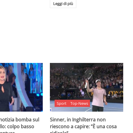
Leggi di più
Sport
Top-News
 notizia bomba sul
Sinner, in Inghilterra non
lo: colpo basso
riescono a capire: ”È una cosa