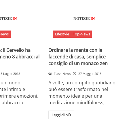
-News
Lifestyle
Top-News
 Il Cervello ha
Ordinare la mente con le
meno 8 abbracci al
faccende di casa, semplice
consiglio di un monaco zen
5 Luglio 2018
Flash News
27 Maggio 2018
è un modo
A volte, un compito quotidiano
nte intimo e
può essere trasformato nel
sprimere emozioni.
momento ideale per una
n abbraccio
meditazione mindfulness,…
Leggi di più