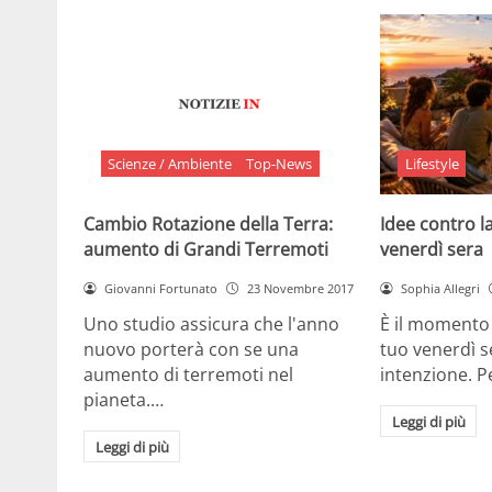
Scienze / Ambiente
Top-News
Lifestyle
Cambio Rotazione della Terra:
Idee contro la
aumento di Grandi Terremoti
venerdì sera
Giovanni Fortunato
23 Novembre 2017
Sophia Allegri
Uno studio assicura che l'anno
È il momento 
nuovo porterà con se una
tuo venerdì s
aumento di terremoti nel
intenzione. 
pianeta.…
Leggi di più
Leggi di più