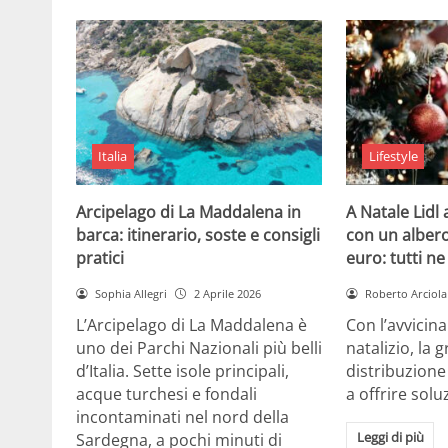
Italia
Lifestyle
Arcipelago di La Maddalena in
A Natale Lidl
barca: itinerario, soste e consigli
con un albero
pratici
euro: tutti n
Sophia Allegri
2 Aprile 2026
Roberto Arciola
L’Arcipelago di La Maddalena è
Con l’avvicin
uno dei Parchi Nazionali più belli
natalizio, la 
d’Italia. Sette isole principali,
distribuzione
acque turchesi e fondali
a offrire solu
incontaminati nel nord della
Leggi di più
Sardegna, a pochi minuti di