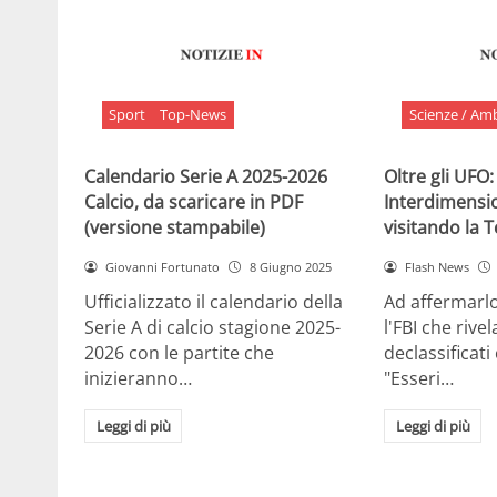
Sport
Top-News
Scienze / Am
Calendario Serie A 2025-2026
Oltre gli UFO:
Calcio, da scaricare in PDF
Interdimensi
(versione stampabile)
visitando la 
Giovanni Fortunato
8 Giugno 2025
Flash News
Ufficializzato il calendario della
Ad affermarl
Serie A di calcio stagione 2025-
l'FBI che rivela
2026 con le partite che
declassificati
inizieranno…
"Esseri…
Leggi di più
Leggi di più