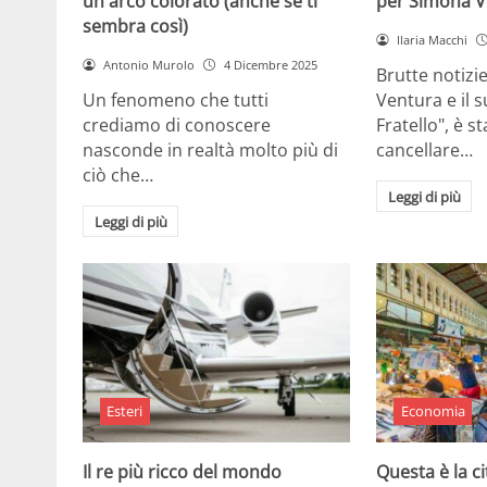
un arco colorato (anche se ti
per Simona V
sembra così)
Ilaria Macchi
Antonio Murolo
4 Dicembre 2025
Brutte notizi
Un fenomeno che tutti
Ventura e il 
crediamo di conoscere
Fratello", è s
nasconde in realtà molto più di
cancellare…
ciò che…
Leggi di più
Leggi di più
Esteri
Economia
Il re più ricco del mondo
Questa è la ci