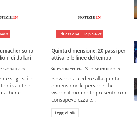
News
Educazione
Top-News
chumacher sono
Quinta dimensione, 20 passi per
ioni di dollari
attivare le linee del tempo
23 Gennaio 2020
Estrella Herrera
20 Settembre 2019
nte sugli sci in
Possono accedere alla quinta
ato di salute di
dimensione le persone che
umacher è…
vivono il momento presente con
consapevolezza e…
Leggi di più