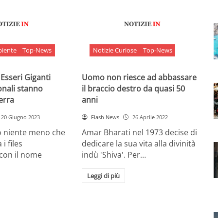
biente
Top-News
Notizie Curiose
Top-News
 Esseri Giganti
Uomo non riesce ad abbassare
onali stanno
il braccio destro da quasi 50
Terra
anni
20 Giugno 2023
Flash News
26 Aprile 2022
o niente meno che
Amar Bharati nel 1973 decise di
 i files
dedicare la sua vita alla divinità
 con il nome
indù 'Shiva'. Per…
Leggi di più