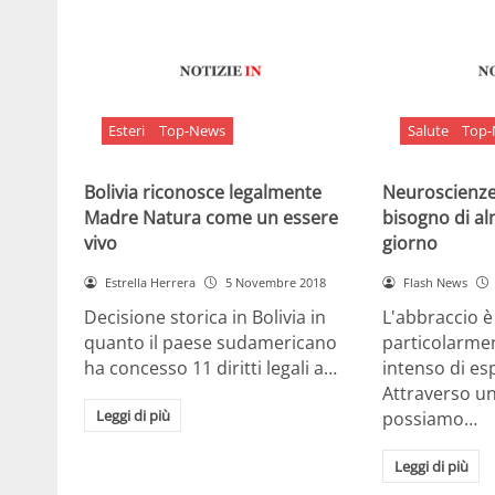
Esteri
Top-News
Salute
Top
Bolivia riconosce legalmente
Neuroscienze:
Madre Natura come un essere
bisogno di al
vivo
giorno
Estrella Herrera
5 Novembre 2018
Flash News
Decisione storica in Bolivia in
L'abbraccio 
quanto il paese sudamericano
particolarme
ha concesso 11 diritti legali a…
intenso di e
Attraverso u
Leggi di più
possiamo…
Leggi di più