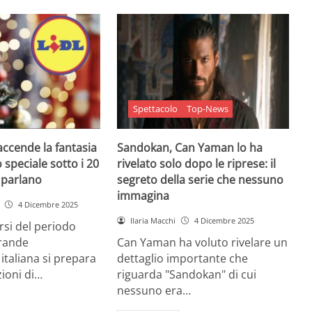
Spettacolo
Top-News
 accende la fantasia
Sandokan, Can Yaman lo ha
 speciale sotto i 20
rivelato solo dopo le riprese: il
e parlano
segreto della serie che nessuno
immagina
4 Dicembre 2025
Ilaria Macchi
4 Dicembre 2025
arsi del periodo
grande
Can Yaman ha voluto rivelare un
 italiana si prepara
dettaglio importante che
zioni di…
riguarda "Sandokan" di cui
nessuno era…