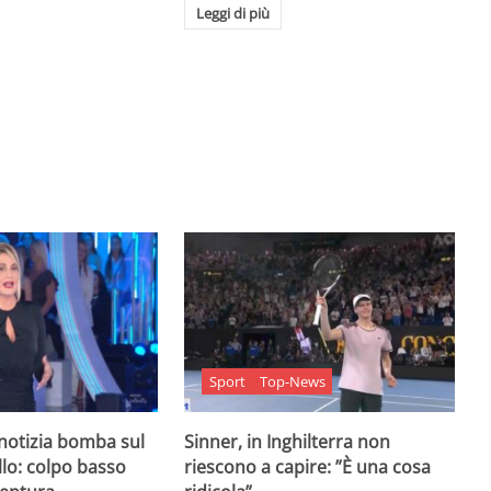
Leggi di più
Sport
Top-News
 notizia bomba sul
Sinner, in Inghilterra non
lo: colpo basso
riescono a capire: ”È una cosa