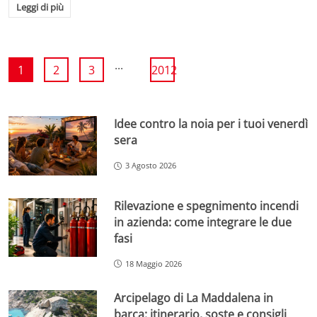
Leggi di più
...
1
2
3
2012
Idee contro la noia per i tuoi venerdì
sera
3 Agosto 2026
Rilevazione e spegnimento incendi
in azienda: come integrare le due
fasi
18 Maggio 2026
Arcipelago di La Maddalena in
barca: itinerario, soste e consigli