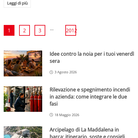
Leggi di più
...
1
2
3
2012
Idee contro la noia per i tuoi venerdì
sera
3 Agosto 2026
Rilevazione e spegnimento incendi
in azienda: come integrare le due
fasi
18 Maggio 2026
Arcipelago di La Maddalena in
barca: itinerario, soste e consigli