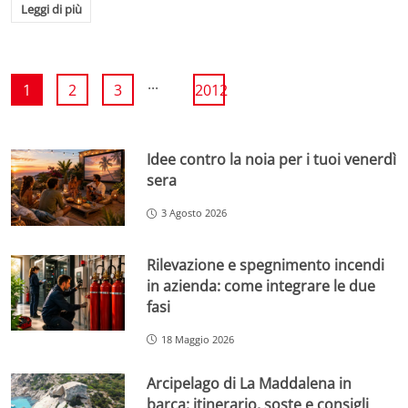
Leggi di più
...
1
2
3
2012
Idee contro la noia per i tuoi venerdì
sera
3 Agosto 2026
Rilevazione e spegnimento incendi
in azienda: come integrare le due
fasi
18 Maggio 2026
Arcipelago di La Maddalena in
barca: itinerario, soste e consigli