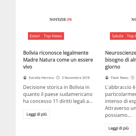
Esteri
Top-News
Salute
Top
Bolivia riconosce legalmente
Neuroscienze:
Madre Natura come un essere
bisogno di al
vivo
giorno
Estrella Herrera
5 Novembre 2018
Flash News
Decisione storica in Bolivia in
L'abbraccio 
quanto il paese sudamericano
particolarme
ha concesso 11 diritti legali a…
intenso di e
Attraverso u
Leggi di più
possiamo…
Leggi di più