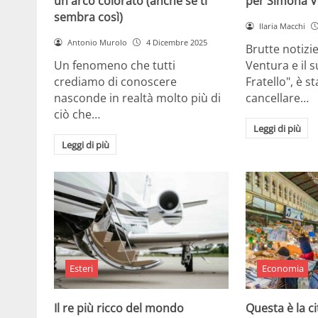
un arco colorato (anche se ti
per Simona V
sembra così)
Ilaria Macchi
Antonio Murolo
4 Dicembre 2025
Brutte notizi
Un fenomeno che tutti
Ventura e il 
crediamo di conoscere
Fratello", è s
nasconde in realtà molto più di
cancellare…
ciò che…
Leggi di più
Leggi di più
Esteri
Economia
Il re più ricco del mondo
Questa è la ci