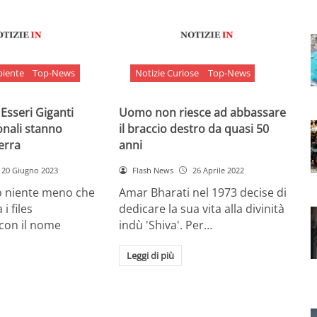
biente
Top-News
Notizie Curiose
Top-News
 Esseri Giganti
Uomo non riesce ad abbassare
onali stanno
il braccio destro da quasi 50
Terra
anni
20 Giugno 2023
Flash News
26 Aprile 2022
o niente meno che
Amar Bharati nel 1973 decise di
 i files
dedicare la sua vita alla divinità
 con il nome
indù 'Shiva'. Per…
Leggi di più