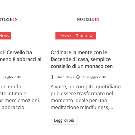
-News
Lifestyle
Top-News
 Il Cervello ha
Ordinare la mente con le
meno 8 abbracci al
faccende di casa, semplice
consiglio di un monaco zen
5 Luglio 2018
Flash News
27 Maggio 2018
è un modo
A volte, un compito quotidiano
nte intimo e
può essere trasformato nel
sprimere emozioni.
momento ideale per una
n abbraccio
meditazione mindfulness,…
Leggi di più