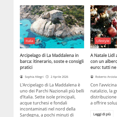
Italia
Lifestyle
Arcipelago di La Maddalena in
A Natale Lidl
barca: itinerario, soste e consigli
con un albero
pratici
euro: tutti n
Sophia Allegri
2 Aprile 2026
Roberto Arciola
L’Arcipelago di La Maddalena è
Con l’avvicin
uno dei Parchi Nazionali più belli
natalizio, la 
d’Italia. Sette isole principali,
distribuzione
acque turchesi e fondali
a offrire solu
incontaminati nel nord della
Leggi di più
Sardegna, a pochi minuti di