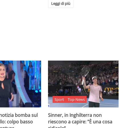
Leggi di più
Sport
Top-News
 notizia bomba sul
Sinner, in Inghilterra non
lo: colpo basso
riescono a capire: ”È una cosa