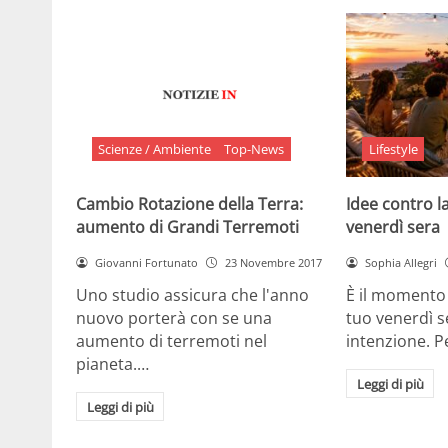
Scienze / Ambiente
Top-News
Lifestyle
Cambio Rotazione della Terra:
Idee contro la
aumento di Grandi Terremoti
venerdì sera
Giovanni Fortunato
23 Novembre 2017
Sophia Allegri
Uno studio assicura che l'anno
È il momento 
nuovo porterà con se una
tuo venerdì s
aumento di terremoti nel
intenzione. 
pianeta.…
Leggi di più
Leggi di più