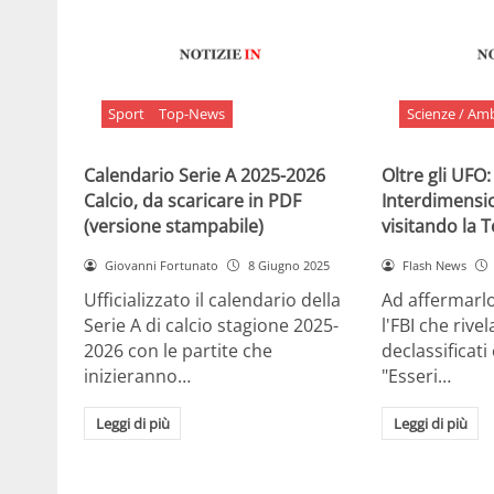
Sport
Top-News
Scienze / Am
Calendario Serie A 2025-2026
Oltre gli UFO:
Calcio, da scaricare in PDF
Interdimensi
(versione stampabile)
visitando la 
Giovanni Fortunato
8 Giugno 2025
Flash News
Ufficializzato il calendario della
Ad affermarl
Serie A di calcio stagione 2025-
l'FBI che rivela
2026 con le partite che
declassificati
inizieranno…
"Esseri…
Leggi di più
Leggi di più