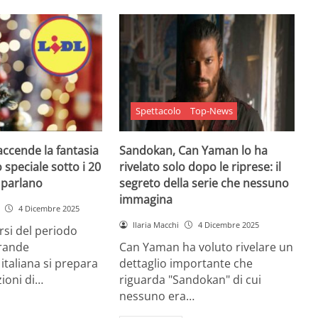
Spettacolo
Top-News
 accende la fantasia
Sandokan, Can Yaman lo ha
 speciale sotto i 20
rivelato solo dopo le riprese: il
e parlano
segreto della serie che nessuno
immagina
4 Dicembre 2025
Ilaria Macchi
4 Dicembre 2025
arsi del periodo
grande
Can Yaman ha voluto rivelare un
 italiana si prepara
dettaglio importante che
zioni di…
riguarda "Sandokan" di cui
nessuno era…