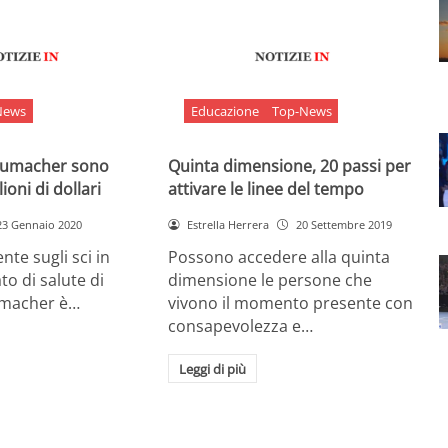
News
Educazione
Top-News
chumacher sono
Quinta dimensione, 20 passi per
ioni di dollari
attivare le linee del tempo
23 Gennaio 2020
Estrella Herrera
20 Settembre 2019
nte sugli sci in
Possono accedere alla quinta
ato di salute di
dimensione le persone che
umacher è…
vivono il momento presente con
consapevolezza e…
Leggi di più