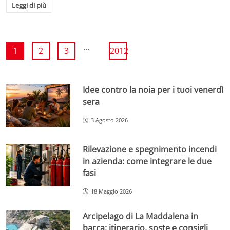
Leggi di più
...
1
2
3
2012
Idee contro la noia per i tuoi venerdì
sera
3 Agosto 2026
Rilevazione e spegnimento incendi
in azienda: come integrare le due
fasi
18 Maggio 2026
Arcipelago di La Maddalena in
barca: itinerario, soste e consigli