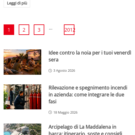
Leggi di più
...
1
2
3
2012
Idee contro la noia per i tuoi venerdì
sera
3 Agosto 2026
Rilevazione e spegnimento incendi
in azienda: come integrare le due
fasi
18 Maggio 2026
Arcipelago di La Maddalena in
barca: itinerario, soste e consigli