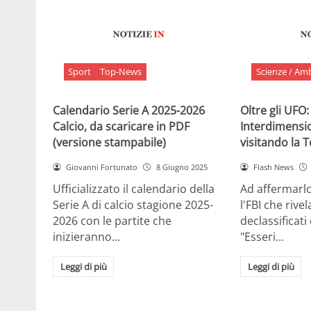
Sport
Top-News
Scienze / Am
Calendario Serie A 2025-2026
Oltre gli UFO:
Calcio, da scaricare in PDF
Interdimensi
(versione stampabile)
visitando la 
Giovanni Fortunato
8 Giugno 2025
Flash News
Ufficializzato il calendario della
Ad affermarl
Serie A di calcio stagione 2025-
l'FBI che rivela
2026 con le partite che
declassificati
inizieranno…
"Esseri…
Leggi di più
Leggi di più