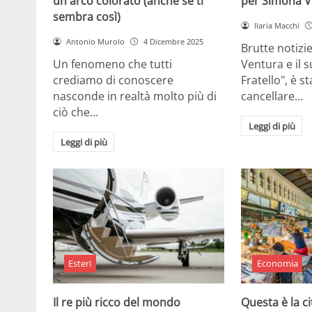
un arco colorato (anche se ti
per Simona V
sembra così)
Ilaria Macchi
Antonio Murolo
4 Dicembre 2025
Brutte notizi
Un fenomeno che tutti
Ventura e il 
crediamo di conoscere
Fratello", è s
nasconde in realtà molto più di
cancellare…
ciò che…
Leggi di più
Leggi di più
Esteri
Economia
Il re più ricco del mondo
Questa è la ci