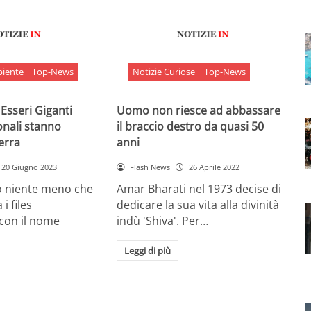
biente
Top-News
Notizie Curiose
Top-News
 Esseri Giganti
Uomo non riesce ad abbassare
onali stanno
il braccio destro da quasi 50
Terra
anni
20 Giugno 2023
Flash News
26 Aprile 2022
o niente meno che
Amar Bharati nel 1973 decise di
 i files
dedicare la sua vita alla divinità
 con il nome
indù 'Shiva'. Per…
Leggi di più