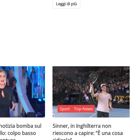
Leggi di più
Sport
Top-News
 notizia bomba sul
Sinner, in Inghilterra non
lo: colpo basso
riescono a capire: ”È una cosa