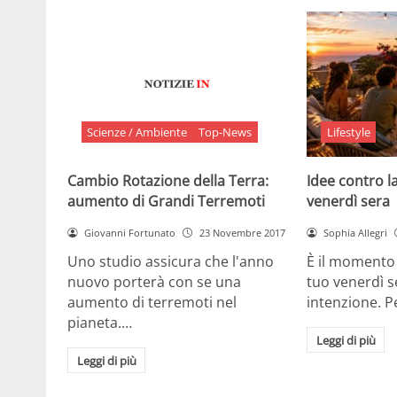
Scienze / Ambiente
Top-News
Lifestyle
Cambio Rotazione della Terra:
Idee contro la
aumento di Grandi Terremoti
venerdì sera
Giovanni Fortunato
23 Novembre 2017
Sophia Allegri
Uno studio assicura che l'anno
È il momento 
nuovo porterà con se una
tuo venerdì s
aumento di terremoti nel
intenzione. 
pianeta.…
Leggi di più
Leggi di più