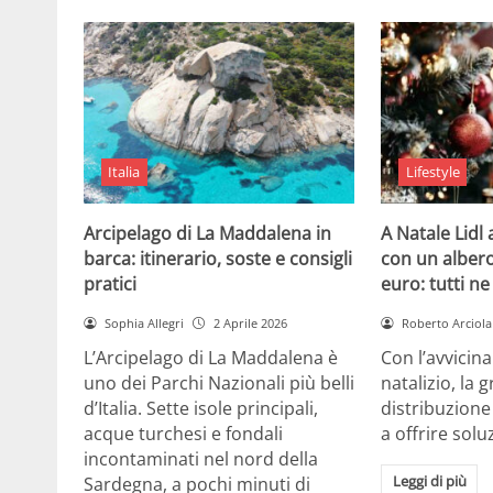
Italia
Lifestyle
Arcipelago di La Maddalena in
A Natale Lidl
barca: itinerario, soste e consigli
con un albero
pratici
euro: tutti n
Sophia Allegri
2 Aprile 2026
Roberto Arciola
L’Arcipelago di La Maddalena è
Con l’avvicin
uno dei Parchi Nazionali più belli
natalizio, la 
d’Italia. Sette isole principali,
distribuzione
acque turchesi e fondali
a offrire solu
incontaminati nel nord della
Leggi di più
Sardegna, a pochi minuti di