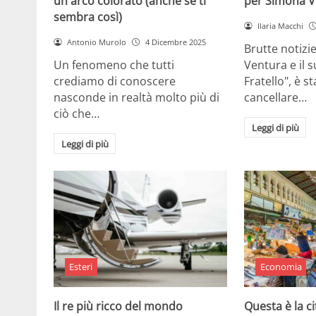
un arco colorato (anche se ti
per Simona V
sembra così)
Ilaria Macchi
Antonio Murolo
4 Dicembre 2025
Brutte notizi
Un fenomeno che tutti
Ventura e il 
crediamo di conoscere
Fratello", è s
nasconde in realtà molto più di
cancellare…
ciò che…
Leggi di più
Leggi di più
Esteri
Economia
Il re più ricco del mondo
Questa è la ci