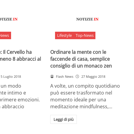
-News
Lifestyle
Top-News
 Il Cervello ha
Ordinare la mente con le
meno 8 abbracci al
faccende di casa, semplice
consiglio di un monaco zen
5 Luglio 2018
Flash News
27 Maggio 2018
è un modo
A volte, un compito quotidiano
nte intimo e
può essere trasformato nel
sprimere emozioni.
momento ideale per una
n abbraccio
meditazione mindfulness,…
Leggi di più