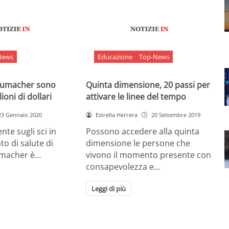
News
Educazione
Top-News
chumacher sono
Quinta dimensione, 20 passi per
ioni di dollari
attivare le linee del tempo
23 Gennaio 2020
Estrella Herrera
20 Settembre 2019
nte sugli sci in
Possono accedere alla quinta
ato di salute di
dimensione le persone che
umacher è…
vivono il momento presente con
consapevolezza e…
Leggi di più