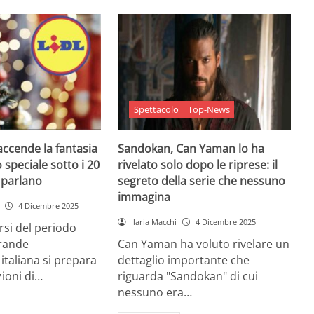
Spettacolo
Top-News
 accende la fantasia
Sandokan, Can Yaman lo ha
 speciale sotto i 20
rivelato solo dopo le riprese: il
e parlano
segreto della serie che nessuno
immagina
4 Dicembre 2025
Ilaria Macchi
4 Dicembre 2025
arsi del periodo
grande
Can Yaman ha voluto rivelare un
 italiana si prepara
dettaglio importante che
zioni di…
riguarda "Sandokan" di cui
nessuno era…