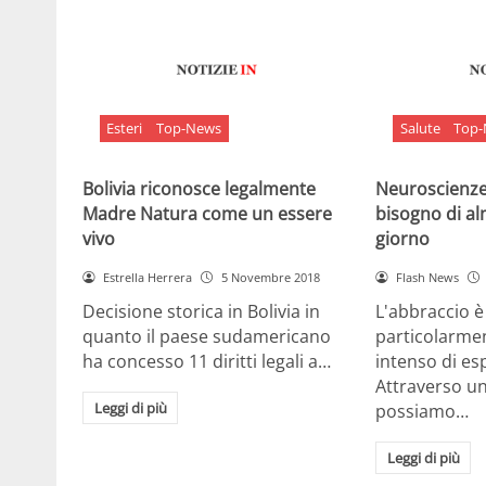
Esteri
Top-News
Salute
Top
Bolivia riconosce legalmente
Neuroscienze:
Madre Natura come un essere
bisogno di al
vivo
giorno
Estrella Herrera
5 Novembre 2018
Flash News
Decisione storica in Bolivia in
L'abbraccio 
quanto il paese sudamericano
particolarme
ha concesso 11 diritti legali a…
intenso di e
Attraverso u
Leggi di più
possiamo…
Leggi di più