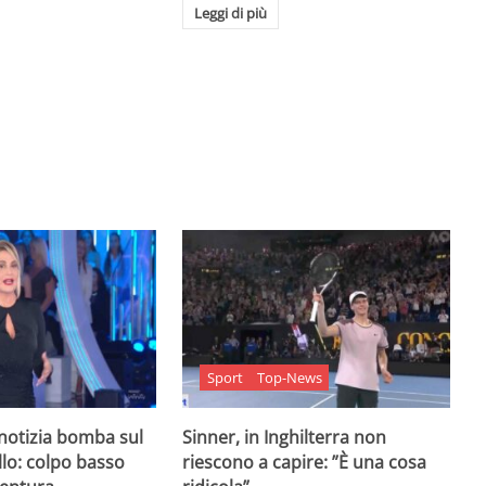
Leggi di più
Sport
Top-News
 notizia bomba sul
Sinner, in Inghilterra non
lo: colpo basso
riescono a capire: ”È una cosa