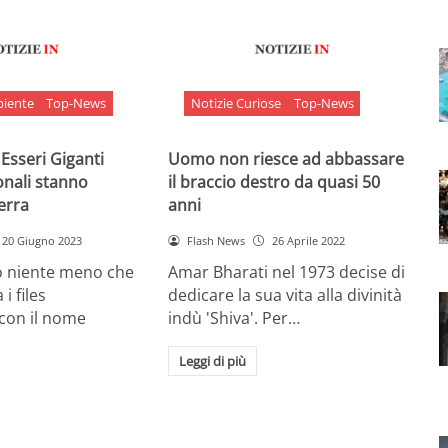
biente
Top-News
Notizie Curiose
Top-News
 Esseri Giganti
Uomo non riesce ad abbassare
onali stanno
il braccio destro da quasi 50
Terra
anni
20 Giugno 2023
Flash News
26 Aprile 2022
o niente meno che
Amar Bharati nel 1973 decise di
 i files
dedicare la sua vita alla divinità
 con il nome
indù 'Shiva'. Per…
Leggi di più