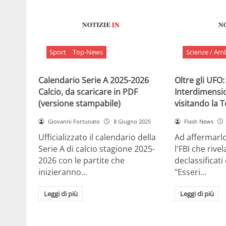
Sport
Top-News
Scienze / Am
Calendario Serie A 2025-2026
Oltre gli UFO:
Calcio, da scaricare in PDF
Interdimensi
(versione stampabile)
visitando la 
Giovanni Fortunato
8 Giugno 2025
Flash News
Ufficializzato il calendario della
Ad affermarl
Serie A di calcio stagione 2025-
l'FBI che rivela
2026 con le partite che
declassificati
inizieranno…
"Esseri…
Leggi di più
Leggi di più