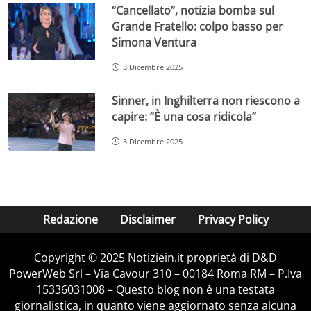
“Cancellato”, notizia bomba sul
Grande Fratello: colpo basso per
Simona Ventura
3 Dicembre 2025
Sinner, in Inghilterra non riescono a
capire: ”È una cosa ridicola”
3 Dicembre 2025
Redazione
Disclaimer
Privacy Policy
Copyright © 2025 Notiziein.it proprietà di D&D
PowerWeb Srl – Via Cavour 310 – 00184 Roma RM – P.Iva
15336031008 – Questo blog non è una testata
giornalistica, in quanto viene aggiornato senza alcuna