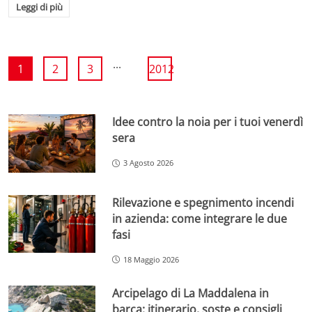
Leggi di più
...
1
2
3
2012
Idee contro la noia per i tuoi venerdì
sera
3 Agosto 2026
Rilevazione e spegnimento incendi
in azienda: come integrare le due
fasi
18 Maggio 2026
Arcipelago di La Maddalena in
barca: itinerario, soste e consigli