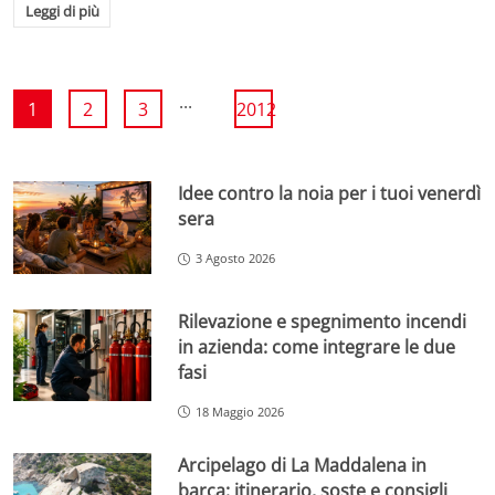
Leggi di più
...
1
2
3
2012
Idee contro la noia per i tuoi venerdì
sera
3 Agosto 2026
Rilevazione e spegnimento incendi
in azienda: come integrare le due
fasi
18 Maggio 2026
Arcipelago di La Maddalena in
barca: itinerario, soste e consigli