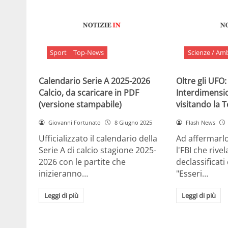
Sport
Top-News
Scienze / Am
Calendario Serie A 2025-2026
Oltre gli UFO:
Calcio, da scaricare in PDF
Interdimensi
(versione stampabile)
visitando la 
Giovanni Fortunato
8 Giugno 2025
Flash News
Ufficializzato il calendario della
Ad affermarl
Serie A di calcio stagione 2025-
l'FBI che rivela
2026 con le partite che
declassificati
inizieranno…
"Esseri…
Leggi di più
Leggi di più