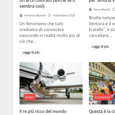
un arco colorato (anche se ti
per Simona V
sembra così)
Ilaria Macchi
Antonio Murolo
4 Dicembre 2025
Brutte notizi
Un fenomeno che tutti
Ventura e il 
crediamo di conoscere
Fratello", è s
nasconde in realtà molto più di
cancellare…
ciò che…
Leggi di più
Leggi di più
Esteri
Economia
Il re più ricco del mondo
Questa è la ci