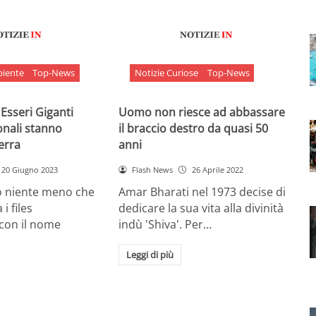
biente
Top-News
Notizie Curiose
Top-News
 Esseri Giganti
Uomo non riesce ad abbassare
onali stanno
il braccio destro da quasi 50
Terra
anni
20 Giugno 2023
Flash News
26 Aprile 2022
o niente meno che
Amar Bharati nel 1973 decise di
 i files
dedicare la sua vita alla divinità
 con il nome
indù 'Shiva'. Per…
Leggi di più