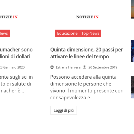
News
Educazione
Top-News
chumacher sono
Quinta dimensione, 20 passi per
ioni di dollari
attivare le linee del tempo
23 Gennaio 2020
Estrella Herrera
20 Settembre 2019
nte sugli sci in
Possono accedere alla quinta
ato di salute di
dimensione le persone che
umacher è…
vivono il momento presente con
consapevolezza e…
Leggi di più