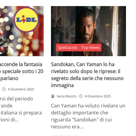
Spettacolo
Top-News
 accende la fantasia
Sandokan, Can Yaman lo ha
 speciale sotto i 20
rivelato solo dopo le riprese: il
e parlano
segreto della serie che nessuno
immagina
4 Dicembre 2025
Ilaria Macchi
4 Dicembre 2025
arsi del periodo
grande
Can Yaman ha voluto rivelare un
 italiana si prepara
dettaglio importante che
zioni di…
riguarda "Sandokan" di cui
nessuno era…