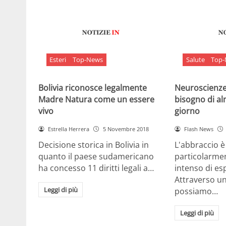
Esteri
Top-News
Salute
Top
Bolivia riconosce legalmente
Neuroscienze:
Madre Natura come un essere
bisogno di al
vivo
giorno
Estrella Herrera
5 Novembre 2018
Flash News
Decisione storica in Bolivia in
L'abbraccio 
quanto il paese sudamericano
particolarme
ha concesso 11 diritti legali a…
intenso di e
Attraverso u
Leggi di più
possiamo…
Leggi di più