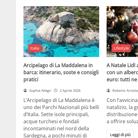
Italia
Lifestyle
Arcipelago di La Maddalena in
A Natale Lidl
barca: itinerario, soste e consigli
con un albero
pratici
euro: tutti n
Sophia Allegri
2 Aprile 2026
Roberto Arciola
L’Arcipelago di La Maddalena è
Con l’avvicin
uno dei Parchi Nazionali più belli
natalizio, la 
d’Italia. Sette isole principali,
distribuzione
acque turchesi e fondali
a offrire solu
incontaminati nel nord della
Leggi di più
Sardegna, a pochi minuti di