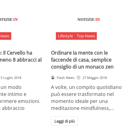
-News
Lifestyle
Top-News
 Il Cervello ha
Ordinare la mente con le
meno 8 abbracci al
faccende di casa, semplice
consiglio di un monaco zen
5 Luglio 2018
Flash News
27 Maggio 2018
è un modo
A volte, un compito quotidiano
nte intimo e
può essere trasformato nel
sprimere emozioni.
momento ideale per una
n abbraccio
meditazione mindfulness,…
Leggi di più