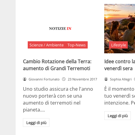
Scienze / Ambiente
Top-News
Lifestyle
Cambio Rotazione della Terra:
Idee contro la
aumento di Grandi Terremoti
venerdì sera
Giovanni Fortunato
23 Novembre 2017
Sophia Allegri
Uno studio assicura che l'anno
È il momento 
nuovo porterà con se una
tuo venerdì s
aumento di terremoti nel
intenzione. 
pianeta.…
Leggi di più
Leggi di più