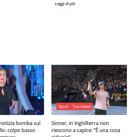
Leggi di più
Sport
Top-News
 notizia bomba sul
Sinner, in Inghilterra non
lo: colpo basso
riescono a capire: ”È una cosa