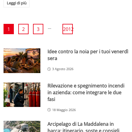
Leggi di più
...
1
2
3
2012
Idee contro la noia per i tuoi venerdì
sera
3 Agosto 2026
Rilevazione e spegnimento incendi
in azienda: come integrare le due
fasi
18 Maggio 2026
Arcipelago di La Maddalena in
barca: itinerario, soste e consigli