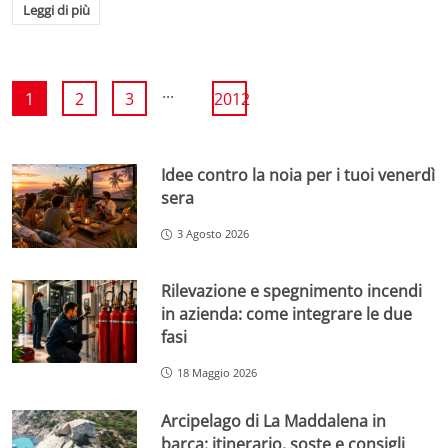
Leggi di più
...
1
2
3
2012
Idee contro la noia per i tuoi venerdì
sera
3 Agosto 2026
Rilevazione e spegnimento incendi
in azienda: come integrare le due
fasi
18 Maggio 2026
Arcipelago di La Maddalena in
barca: itinerario, soste e consigli