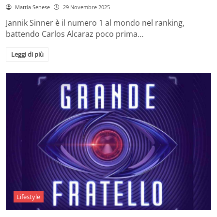
Mattia Senese
29 Novembre 2025
Jannik Sinner è il numero 1 al mondo nel ranking,
battendo Carlos Alcaraz poco prima…
Leggi di più
Lifestyle